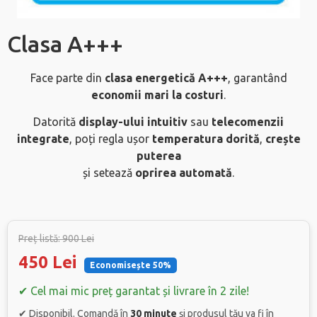
Clasa A+++
Face parte din
clasa energetică A+++
, garantând
economii mari
la costuri
.
Datorită
display-ului intuitiv
sau
telecomenzii
integrate
, poți regla ușor
temperatura dorită
,
crește
puterea
și setează
oprirea automată
.
Preț listă: 900 Lei
450 Lei
Economisește 50%
✔ Cel mai mic preț garantat și livrare în 2 zile!
✔ Disponibil. Comandă în
30 minute
și produsul tău va fi în