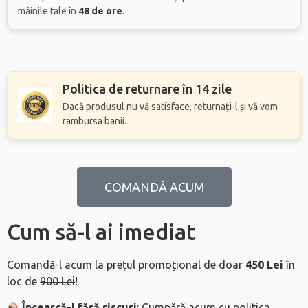
mâinile tale în
48 de ore
.
Politica de returnare în 14 zile
Dacă produsul nu vă satisface, returnați-l și vă vom
rambursa banii.
COMANDĂ ACUM
Cum să-l ai imediat
Comandă-l acum la prețul promoțional de doar
450 Lei
în
loc de
900 Lei
!
Încearcă-l fără riscuri
: Cumpără acum cu politica