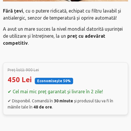
Fără țevi
, cu o putere ridicată, echipat cu filtru lavabil și
antialergic, senzor de temperatură și oprire automată!
A avut un mare succes la nivel mondial datorită ușurinței
de utilizare și întreținere, la un
preț cu adevărat
competitiv
.
Preț listă: 900 Lei
450 Lei
Economisește 50%
✔ Cel mai mic preț garantat și livrare în 2 zile!
✔ Disponibil. Comandă în
30 minute
și produsul tău va fi în
mâinile tale în
48 de ore
.