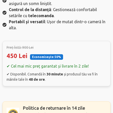
asigură un somn liniștit.
Control de la distanță
: Gestionează confortabil
setările cu
telecomanda
.
Portabil și versatil
: Ușor de mutat dintr-o cameră în
alta.
Preț listă: 900 Lei
450 Lei
Economisește 50%
✔ Cel mai mic preț garantat și livrare în 2 zile!
✔ Disponibil. Comandă în
30 minute
și produsul tău va fi în
mâinile tale în
48 de ore
.
Politica de returnare în 14 zile