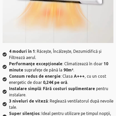
4 moduri în 1
: Răcește, Încălzește, Dezumidifică și
Filtrează aerul.
Performanțe excepționale
: Climatizează în doar
10
minute
suprafețe de până la
90m²
.
Consum redus de energie
: Clasa
A+++
, cu un cost
energetic de doar
0,24€ pe oră
.
Instalare simplă
:
Fără costuri suplimentare
pentru
instalare.
3 niveluri de viteză
: Reglează ventilatorul după nevoile
tale.
Super silențios
: Ideal pentru utilizare pe timpul nopții,