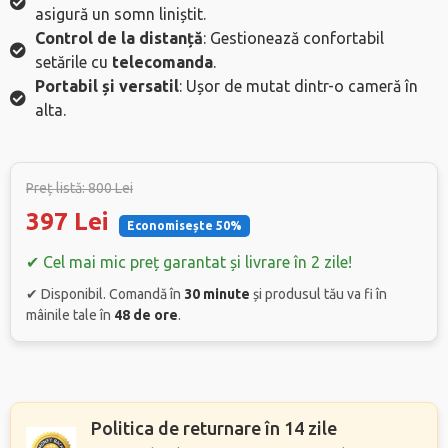
asigură un somn liniștit.
Control de la distanță
: Gestionează confortabil
setările cu
telecomanda
.
Portabil și versatil
: Ușor de mutat dintr-o cameră în
alta.
Preț listă: 800 Lei
397 Lei
Economisește 50%
✔ Cel mai mic preț garantat și livrare în 2 zile!
✔ Disponibil. Comandă în
30 minute
și produsul tău va fi în
mâinile tale în
48 de ore
.
Politica de returnare în 14 zile