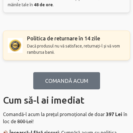
mâinile tale în
48 de ore
.
Politica de returnare în 14 zile
Dacă produsul nu vă satisface, returnați-l și vă vom
rambursa banii.
COMANDĂ ACUM
Cum să-l ai imediat
Comandă-l acum la prețul promoțional de doar
397 Lei
în
loc de
800 Lei
!
Încearcă-l fără riscuri
: Cumpără acum cu politica