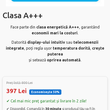
Clasa A+++
Face parte din
clasa energetică A+++
, garantând
economii mari
la costuri
.
Datorită
display-ului intuitiv
sau
telecomenzii
integrate
, poți regla ușor
temperatura dorită
,
crește
puterea
și setează
oprirea automată
.
Preț listă: 800 Lei
397 Lei
Economisește 50%
✔ Cel mai mic preț garantat și livrare în 2 zile!
✔ Disponibil. Comandă în
30 minute
și produsul tău va fi în