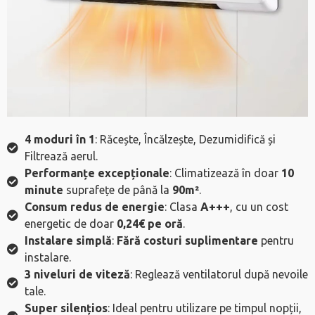
4 moduri în 1
: Răcește, Încălzește, Dezumidifică și
Filtrează aerul.
Performanțe excepționale
: Climatizează în doar
10
minute
suprafețe de până la
90m²
.
Consum redus de energie
: Clasa
A+++
, cu un cost
energetic de doar
0,24€ pe oră
.
Instalare simplă
:
Fără costuri suplimentare
pentru
instalare.
3 niveluri de viteză
: Reglează ventilatorul după nevoile
tale.
Super silențios
: Ideal pentru utilizare pe timpul nopții,