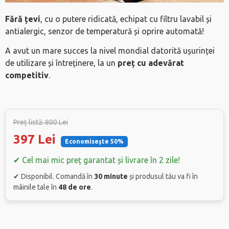
Fără țevi
, cu o putere ridicată, echipat cu filtru lavabil și
antialergic, senzor de temperatură și oprire automată!
A avut un mare succes la nivel mondial datorită ușurinței
de utilizare și întreținere, la un
preț cu adevărat
competitiv
.
Preț listă: 800 Lei
397 Lei
Economisește 50%
✔ Cel mai mic preț garantat și livrare în 2 zile!
✔ Disponibil. Comandă în
30 minute
și produsul tău va fi în
mâinile tale în
48 de ore
.