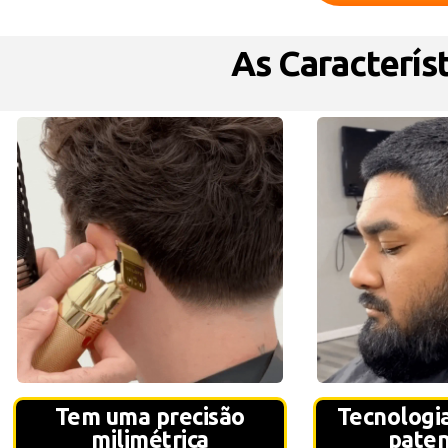
As Característ
Tem uma precisão
Tecnologia
milimétrica
pate