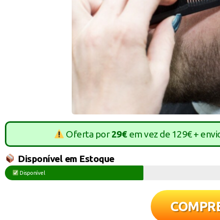
Oferta por
29€
em vez de 129€ + envi
Disponível em Estoque
Disponível
COMPR