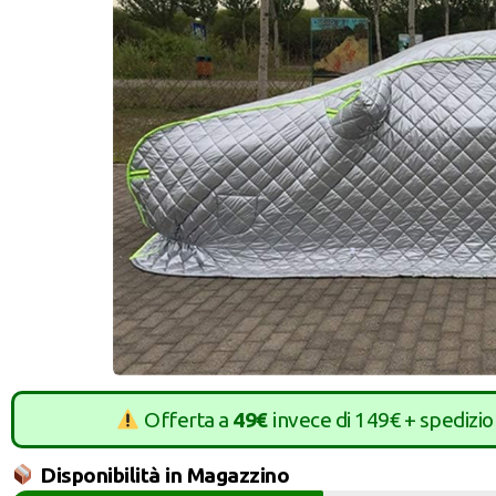
Offerta a
49€
invece di 149€ + spedizi
Disponibilità in Magazzino