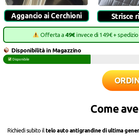
Aggancio ai Cerchioni
Strisce r
Offerta a
49€
invece di 149€ + spedizi
Disponibilità in Magazzino
Disponibile
ORDI
Come aver
Richiedi subito il
telo auto antigrandine di ultima gene