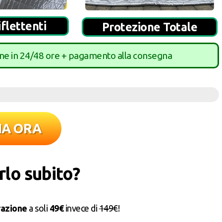
iflettenti
Protezione Totale
one in 24/48 ore + pagamento alla consegna
NA ORA
lo subito?
razione
a soli
49€
invece di
149€
!