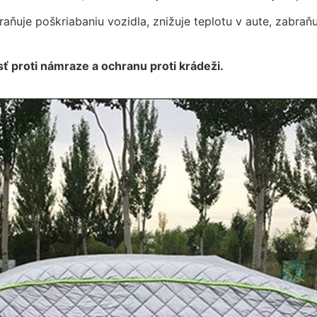
raňuje poškriabaniu vozidla, znižuje teplotu v aute, zabraň
ť proti námraze a ochranu proti krádeži.