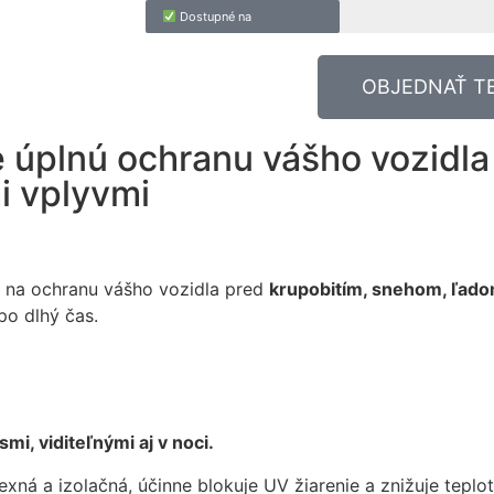
Dostupné na
OBJEDNAŤ T
e úplnú ochranu vášho vozidla
i vplyvmi
m na ochranu vášho vozidla pred
krupobitím, snehom, ľad
po dlhý čas.
mi, viditeľnými aj v noci.
xná a izolačná, účinne blokuje UV žiarenie a znižuje teplotu