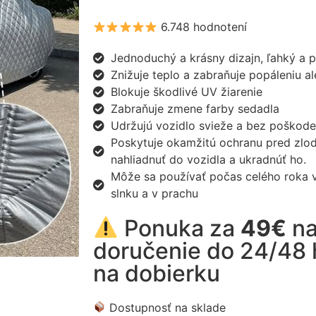
6.748 hodnotení
Jednoduchý a krásny dizajn, ľahký a p
Znižuje teplo a zabraňuje popáleniu al
Blokuje škodlivé UV žiarenie
Zabraňuje zmene farby sedadla
Udržujú vozidlo svieže a bez poškode
Poskytuje okamžitú ochranu pred zlode
nahliadnuť do vozidla a ukradnúť ho.
Môže sa používať počas celého roka v 
slnku a v prachu
Ponuka za
49€
na
doručenie do 24/48 
na dobierku
Dostupnosť na sklade