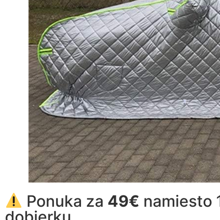
Ponuka za
49€
namiesto 1
dobierku