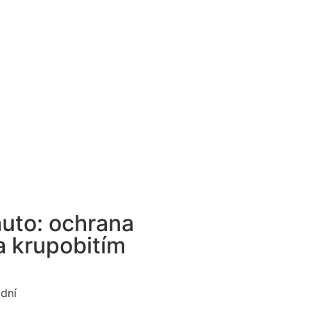
auto: ochrana
a krupobitím
 dní