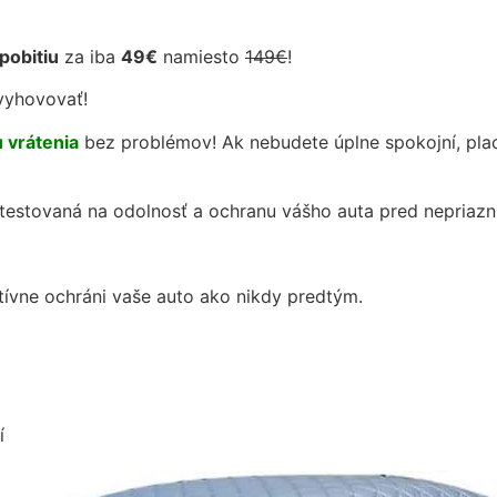
pobitiu
za iba
49€
namiesto
149€
!
vyhovovať!
u vrátenia
bez problémov! Ak nebudete úplne spokojní, pl
e testovaná na odolnosť a ochranu vášho auta pred nepriaz
ektívne ochráni vaše auto ako nikdy predtým.
í