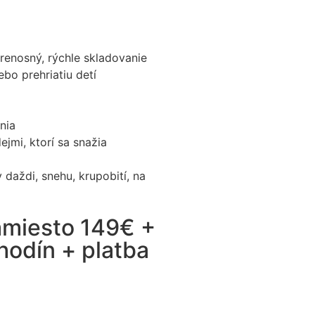
renosný, rýchle skladovanie
ebo prehriatiu detí
nia
jmi, ktorí sa snažia
daždi, snehu, krupobití, na
miesto 149€ +
hodín + platba