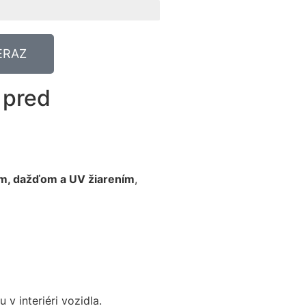
ERAZ
 pred
om, dažďom a UV žiarením
,
 v interiéri vozidla.