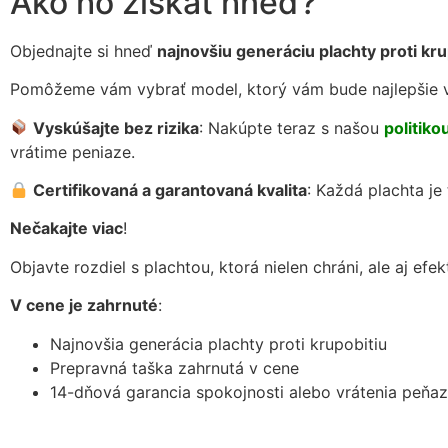
Ako ho získať hneď?
Objednajte si hneď
najnovšiu generáciu plachty proti kru
Pomôžeme vám vybrať model, ktorý vám bude najlepšie 
Vyskúšajte bez rizika
: Nakúpte teraz s našou
politiko
vrátime peniaze.
Certifikovaná a garantovaná kvalita
: Každá plachta j
Nečakajte viac
!
Objavte rozdiel s plachtou, ktorá nielen chráni, ale aj ef
V cene je zahrnuté
:
Najnovšia generácia plachty proti krupobitiu
Prepravná taška zahrnutá v cene
14-dňová garancia spokojnosti alebo vrátenia peňaz