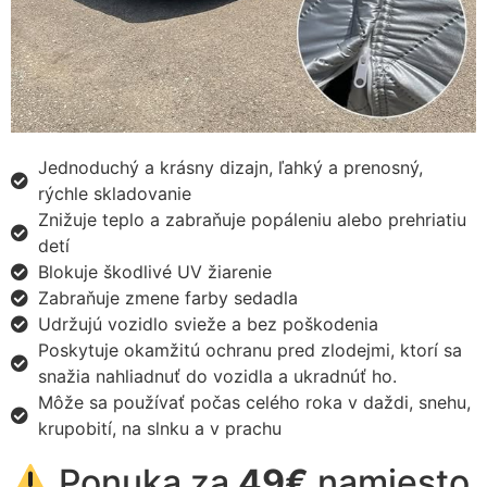
Jednoduchý a krásny dizajn, ľahký a prenosný,
rýchle skladovanie
Znižuje teplo a zabraňuje popáleniu alebo prehriatiu
detí
Blokuje škodlivé UV žiarenie
Zabraňuje zmene farby sedadla
Udržujú vozidlo svieže a bez poškodenia
Poskytuje okamžitú ochranu pred zlodejmi, ktorí sa
snažia nahliadnuť do vozidla a ukradnúť ho.
Môže sa používať počas celého roka v daždi, snehu,
krupobití, na slnku a v prachu
Ponuka za
49€
namiesto