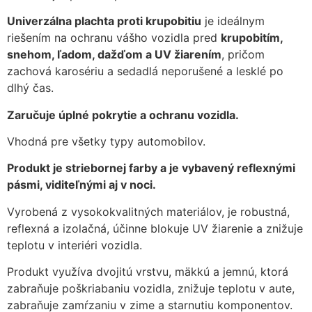
Univerzálna plachta proti krupobitiu
je ideálnym
riešením na ochranu vášho vozidla pred
krupobitím,
snehom, ľadom, dažďom a UV žiarením
, pričom
zachová karosériu a sedadlá neporušené a lesklé po
dlhý čas.
Zaručuje úplné pokrytie a ochranu vozidla.
Vhodná pre všetky typy automobilov.
Produkt je striebornej farby a je vybavený reflexnými
pásmi, viditeľnými aj v noci.
Vyrobená z vysokokvalitných materiálov, je robustná,
reflexná a izolačná, účinne blokuje UV žiarenie a znižuje
teplotu v interiéri vozidla.
Produkt využíva dvojitú vrstvu, mäkkú a jemnú, ktorá
zabraňuje poškriabaniu vozidla, znižuje teplotu v aute,
zabraňuje zamŕzaniu v zime a starnutiu komponentov.