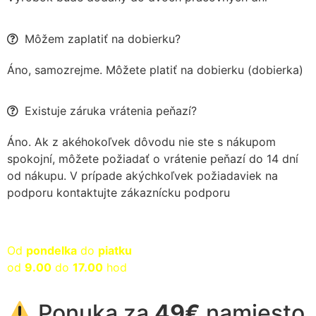
Môžem zaplatiť na dobierku?
Áno, samozrejme. Môžete platiť na dobierku (dobierka)
Existuje záruka vrátenia peňazí?
Áno. Ak z akéhokoľvek dôvodu nie ste s nákupom
spokojní, môžete požiadať o vrátenie peňazí do 14 dní
od nákupu. V prípade akýchkoľvek požiadaviek na
podporu kontaktujte zákaznícku podporu
Dostupný zákaznícky servis
Od
pondelka
do
piatku
od
9.00
do
17.00
hod
Ponuka za
49€
namiesto