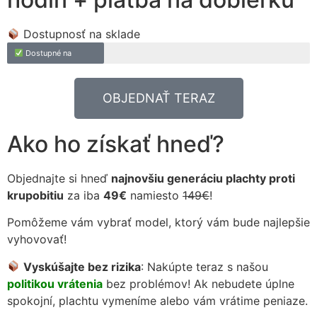
Dostupnosť na sklade
Dostupné na
OBJEDNAŤ TERAZ
Ako ho získať hneď?
Objednajte si hneď
najnovšiu generáciu plachty proti
krupobitiu
za iba
49€
namiesto
149€
!
Pomôžeme vám vybrať model, ktorý vám bude najlepšie
vyhovovať!
Vyskúšajte bez rizika
: Nakúpte teraz s našou
politikou vrátenia
bez problémov! Ak nebudete úplne
spokojní, plachtu vymeníme alebo vám vrátime peniaze.