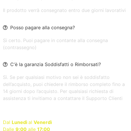
Il prodotto verrà consegnato entro due giorni lavorativi
Posso pagare alla consegna?
Sì certo. Puoi pagare in contante alla consegna
(contrassegno)
C'è la garanzia Soddisfatti o Rimborsati?
Sì. Se per qualsiasi motivo non sei è soddisfatto
dell’acquisto, puoi chiedere il rimborso completo fino a
14 giorni dopo l’acquisto. Per qualsiasi richiesta di
assistenza ti invitiamo a contattare il Supporto Clienti
Servizio clienti disponibile
Dal
Lunedì
al
Venerdì
Dalle
9
:00
alle
17:00