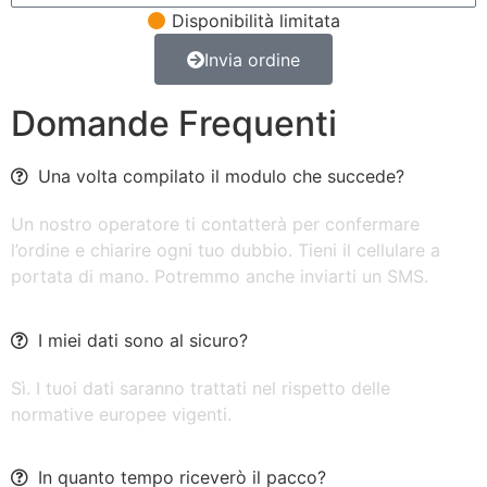
Disponibilità limitata
Invia ordine
Domande Frequenti
Una volta compilato il modulo che succede?
Un nostro operatore ti contatterà per confermare
l’ordine e chiarire ogni tuo dubbio. Tieni il cellulare a
portata di mano. Potremmo anche inviarti un SMS.
I miei dati sono al sicuro?
Sì. I tuoi dati saranno trattati nel rispetto delle
normative europee vigenti.
In quanto tempo riceverò il pacco?