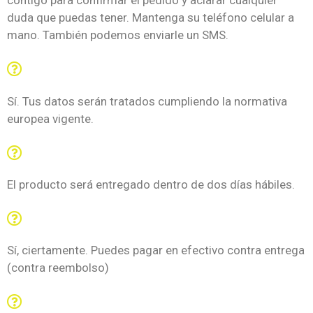
contigo para confirmar el pedido y aclarar cualquier
duda que puedas tener. Mantenga su teléfono celular a
mano. También podemos enviarle un SMS.
¿Están mis datos seguros?
Sí. Tus datos serán tratados cumpliendo la normativa
europea vigente.
¿Cuánto tiempo tardará en recibir el paquete?
El producto será entregado dentro de dos días hábiles.
¿Puedo pagar contra entrega?
Sí, ciertamente. Puedes pagar en efectivo contra entrega
(contra reembolso)
¿Existe garantía de devolución de dinero?