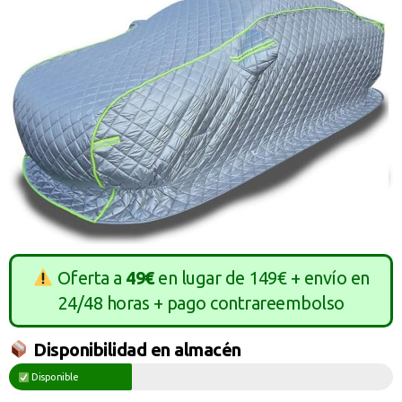
Oferta a
49€
en lugar de 149€ + envío en
24/48 horas + pago contrareembolso
Disponibilidad en almacén
Disponible