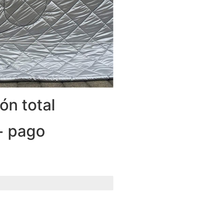
ón total
+ pago