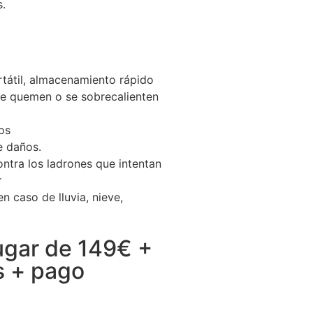
s.
rtátil, almacenamiento rápido
 se quemen o se sobrecalienten
os
e daños.
ntra los ladrones que intentan
r
n caso de lluvia, nieve,
ugar de 149€ +
s + pago