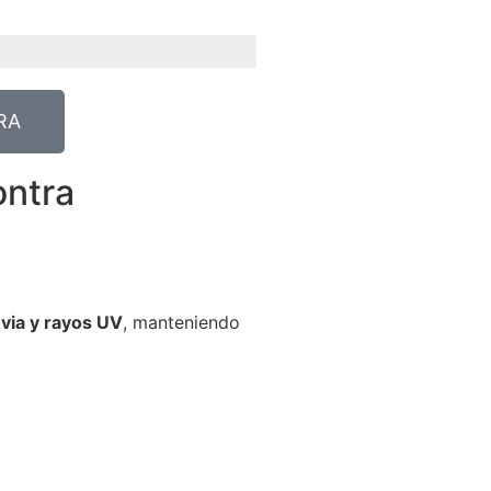
RA
ontra
luvia y rayos UV
, manteniendo