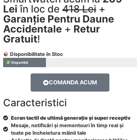
Lei
în loc de
418 Lei
+
Garanție Pentru Daune
Accidentale
+
Retur
Gratuit
!
Disponibilitate în Stoc
Disponibil
COMANDA ACUM
Caracteristici
Ecran tactil de ultimă generație și super receptiv
Mesaje, notificări și mementouri în timp real și
toate pe încheietura mâinii tale