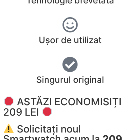
Tehnologie brevetată
Ușor de utilizat
Singurul original
ASTĂZI ECONOMISIȚI
209 LEI
Solicitați noul
Smartwatch acum la
209