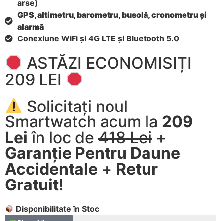
arse)
GPS, altimetru, barometru, busolă, cronometru și
alarmă
Conexiune WiFi și 4G LTE și Bluetooth 5.0
ASTĂZI ECONOMISIȚI
209 LEI
Solicitați noul
Smartwatch acum la
209
Lei
în loc de
418 Lei
+
Garanție Pentru Daune
Accidentale
+
Retur
Gratuit
!
Disponibilitate în Stoc