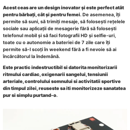
Acest ceas are un design inovator și este perfect atât
pentru bărbați, cât și pentru femei
. De asemenea, îți
permite să suni, să trimiți mesaje, să folosești rețelele
sociale sau aplicații de mesagerie fără să folosești
telefonul mobil și să faci fotografii HD și selfie-uri,
toate cu o autonomie a bateriei de 7 zile care îți
permite să-l scoți în weekend fără a fi nevoie să ai
încărcătorul la îndemână.
Este practic indestructibil si datorita monitorizarii
ritmului cardiac, oxigenarii sangelui, tensiunii
arteriale, controlului somnului si activitatii sportive
din timpul zilei, reuseste sa iti monitorizeze sanatatea
pur si simplu purtand-o
.