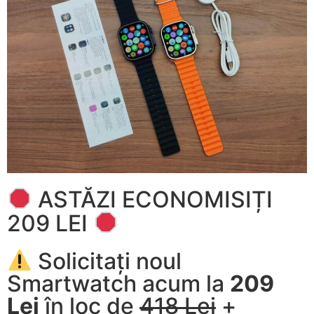
ASTĂZI ECONOMISIȚI
209 LEI
Solicitați noul
Smartwatch acum la
209
Lei
în loc de
418 Lei
+