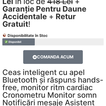
Lei
în loc de
418 Lei
+
Garanție Pentru Daune
Accidentale
+
Retur
Gratuit
!
Disponibilitate în Stoc
Disponibil
COMANDA ACUM
Ceas inteligent cu apel
Bluetooth și răspuns hands-
free, monitor ritm cardiac
Cronometru Monitor somn
Notificări mesaje Asistent