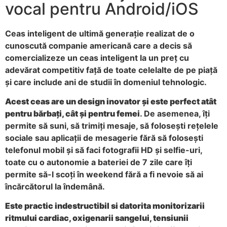
vocal pentru Android/iOS
Ceas inteligent de ultimă generație realizat de o
cunoscută companie americană care a decis să
comercializeze un ceas inteligent la un preț cu
adevărat competitiv față de toate celelalte de pe piață
și care include ani de studii în domeniul tehnologic.
Acest ceas are un design inovator și este perfect atât
pentru bărbați, cât și pentru femei
. De asemenea, îți
permite să suni, să trimiți mesaje, să folosești rețelele
sociale sau aplicații de mesagerie fără să folosești
telefonul mobil și să faci fotografii HD și selfie-uri,
toate cu o autonomie a bateriei de 7 zile care îți
permite să-l scoți în weekend fără a fi nevoie să ai
încărcătorul la îndemână.
Este practic indestructibil si datorita monitorizarii
ritmului cardiac, oxigenarii sangelui, tensiunii