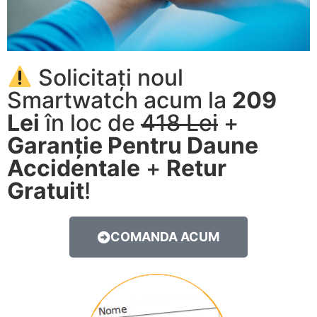
Solicitați noul
Smartwatch acum la
209
Lei
în loc de
418 Lei
+
Garanție Pentru Daune
Accidentale
+
Retur
Gratuit
!
COMANDA ACUM