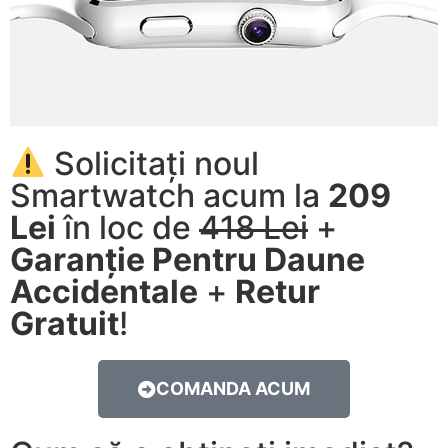
Solicitați noul
Smartwatch acum la
209
Lei
în loc de
418 Lei
+
Garanție Pentru Daune
Accidentale
+
Retur
Gratuit
!
COMANDA ACUM