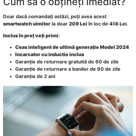
Cum să o obțineți imediat?
Doar dacă comandați astăzi, poți avea acest
smartwatch uimitor
la doar
209 Lei
în loc de
418 Lei
.
Inclus în preț veți primi
:
Ceas inteligent de ultimă generație Model 2024
Incarcator cu inductie inclus
Garanție de returnare gratuită de 60 de zile
Garanție de returnare a banilor de 60 de zile
Garanție de 2 ani