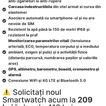
anti-zgarieturi si anti-rupere
Carcasa indestructibila
din otel armat si curea din
elastomer
Asociere automată cu smartphone-ul și nu are
nevoie de SIM
Rezistent la apă până la 150 de metri IP68 și
rezistent la praf
Monitorizarea parametrilor vitali
(tensiunea
arterială, ECG, temperatura corpului și a mediului
ambiant, oxigen și puls) și a activității fizice
(distanța parcursă, numărarea pașilor și caloriile
arse)
GPS, altimetru, barometru, busolă, cronometru și
alarmă
Conexiune WiFi și 4G LTE și Bluetooth 5.0
Solicitați noul
Smartwatch acum la
209