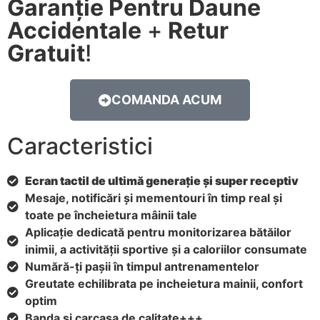
Garanție Pentru Daune
Accidentale
+
Retur
Gratuit
!
COMANDA ACUM
Caracteristici
Ecran tactil de ultimă generație și super receptiv
Mesaje, notificări și mementouri în timp real și
toate pe încheietura mâinii tale
Aplicație dedicată pentru monitorizarea bătăilor
inimii, a activității sportive și a caloriilor consumate
Numără-ți pașii în timpul antrenamentelor
Greutate echilibrata pe incheietura mainii, confort
optim
Banda si carcasa de calitate+++