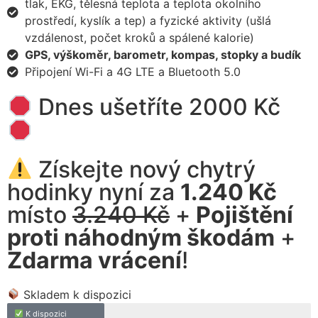
tlak, EKG, tělesná teplota a teplota okolního
prostředí, kyslík a tep) a fyzické aktivity (ušlá
vzdálenost, počet kroků a spálené kalorie)
GPS, výškoměr, barometr, kompas, stopky a budík
Připojení Wi-Fi a 4G LTE a Bluetooth 5.0
Dnes ušetříte 2000 Kč
Získejte nový chytrý
hodinky nyní za
1.240 Kč
místo
3.240 Kč
+
Pojištění
proti náhodným škodám
+
Zdarma vrácení
!
Skladem k dispozici
K dispozici