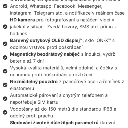
Android, Whatsapp, Facebook, Messenger,
Instagram, Telegram atd. a notifikace v reálném čase
HD kamera
pro fotografování a natáčení videí v
jakékoliv situaci. Zvedá hovory, SMS atd. přímo z
hodinek
Barevný dotykový OLED displej
™, sklo ION-X™ s
odolnou vrstvou proti poškrábání
Magnetický bezdrátový nabíječ
s indukcí, výdrž
baterie až 7 dní
Vysoká kvalita materiálů, velmi odolné, a čočky s
ochranou proti poškrábání a roztržení
Nezničitelný pouzdro
z pancéřové oceli a řemínek z
elastomeru
Automatické párování s chytrým telefonem a
nepotřebuje SIM kartu
Vodotěsný až do 150 metrů dle standardu IP68 a
odolný proti prachu
Sledování životně důležitých parametrů
(krevní