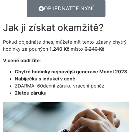
OBJEDNATTE NYNÍ
Jak ji získat okamžitě?
Pokud objednáte dnes, můžete mít tento úžasný chytrý
hodinky za pouhých
1.240 Kč
místo
3.240 Kč
.
V ceně obdržíte
:
Chytré hodinky nejnovější generace Model 2023
Nabíječku s indukcí v ceně
ZDARMA: 60denní záruku vrácení peněz
2letou záruku