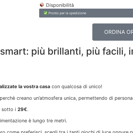
Disponibilità
Pronto per la spedizione
ORDINA O
art: più brillanti, più facili, 
lizzate la vostra casa
con qualcosa di unico!
 perchè creano un’atmosfera unica, permettendo di persona
sotto i
29€
.
alimentazione è lungo tre metri.
bero come preferisci, scegli tra i tanti giochi di luce oppur