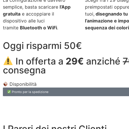
La configurazione è davvero
Scegli fra i 29 diseg
semplice, basta scaricare
l’App
preimpostati oppure
gratuita
e accoppiare il
tuoi,
disegnando tu
dispositivo alle luci
l’animazione e impo
tramite
Bluetooth o WiFi
.
sequenza dei colori
Oggi risparmi 50€
In offerta a
29€
anziché
7
consegna
Disponibilità
Pronto per la spedizione
I Pareri dei nostri Clienti