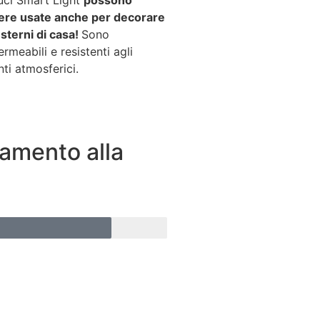
luci Smart Light
possono
ere usate anche per decorare
esterni di casa!
Sono
rmeabili e resistenti agli
ti atmosferici.
amento alla