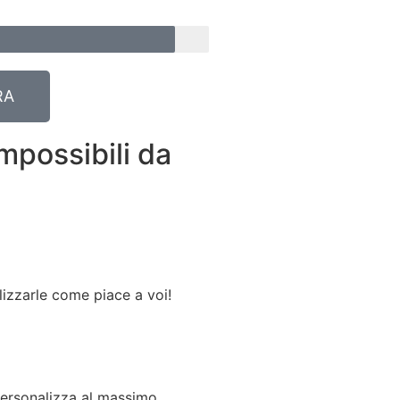
RA
impossibili da
lizzarle come piace a voi!
e personalizza al massimo