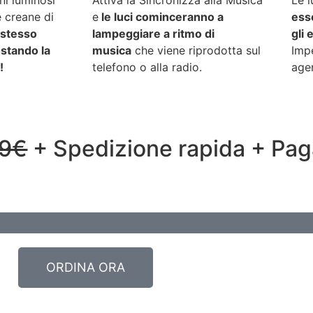
ni luminosi
Attiva la Sincronizza alla Musica
Le 
 creane di
e
le luci cominceranno a
ess
 stesso
lampeggiare a ritmo di
gli 
stando la
musica
che viene riprodotta sul
Impe
!
telefono o alla radio.
agen
9€
+ Spedizione rapida + Pag
ORDINA ORA