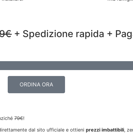
9€
+ Spedizione rapida + Pag
ORDINA ORA
ziché
79€
!
irettamente dal sito ufficiale e ottieni
prezzi imbattibili
, ze