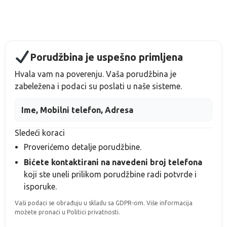
Porudžbina je uspešno primljena
Hvala vam na poverenju. Vaša porudžbina je
zabeležena i podaci su poslati u naše sisteme.
Ime, Mobilni telefon, Adresa
Sledeći koraci
Proverićemo detalje porudžbine.
Bićete kontaktirani na navedeni broj telefona
koji ste uneli prilikom porudžbine
radi potvrde i
isporuke.
Vaši podaci se obrađuju u skladu sa GDPR-om. Više informacija
možete pronaći u Politici privatnosti.