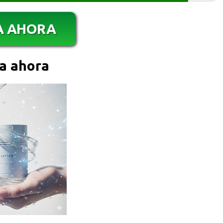
A AHORA
a ahora