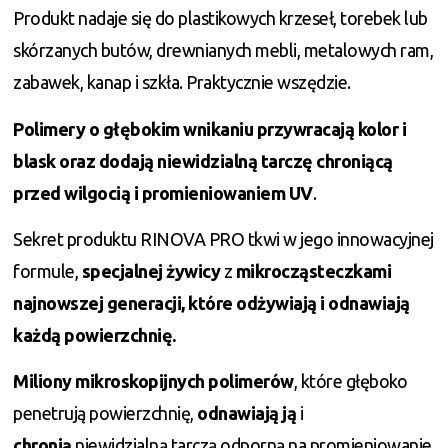
Produkt nadaje się do plastikowych krzeseł, torebek lub
skórzanych butów, drewnianych mebli, metalowych ram,
zabawek, kanap i szkła. Praktycznie wszędzie.
Polimery o głębokim wnikaniu przywracają kolor i
blask oraz dodają niewidzialną tarczę chroniącą
przed wilgocią i promieniowaniem UV
.
Sekret produktu RINOVA PRO tkwi w jego innowacyjnej
formule,
specjalnej żywicy
z
mikrocząsteczkami
najnowszej generacji, które odżywiają i odnawiają
każdą powierzchnię.
Miliony mikroskopijnych polimerów
, które głęboko
penetrują powierzchnię,
odnawiają ją
i
chronią
niewidzialną tarczą odporną na promieniowanie