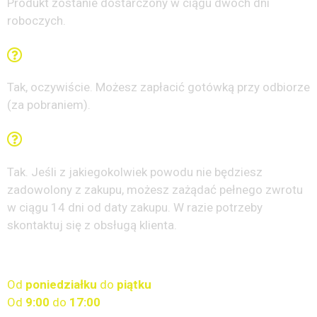
Produkt zostanie dostarczony w ciągu dwóch dni
roboczych.
Czy mogę zapłacić przy odbiorze?
Tak, oczywiście. Możesz zapłacić gotówką przy odbiorze
(za pobraniem).
Czy jest gwarancja satysfakcji lub zwrot pieniędzy?
Tak. Jeśli z jakiegokolwiek powodu nie będziesz
zadowolony z zakupu, możesz zażądać pełnego zwrotu
w ciągu 14 dni od daty zakupu. W razie potrzeby
skontaktuj się z obsługą klienta.
Dostępne wsparcie klienta
Od
poniedziałku
do
piątku
Od
9
:00
do
17:00