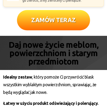
go zwrócić, a my zwrócimy Ci pieniądze.
ZAMÓW TERAZ
Daj nowe życie meblom,
powierzchniom i starym
przedmiotom
Idealny zestaw
, który pomoże Ci przywrócić blask
wszystkim wyblakłym powierzchniom, sprawiając, że
będą wyglądać jak nowe.
Łatwy w użyciu produkt odświeżający i polerujący.