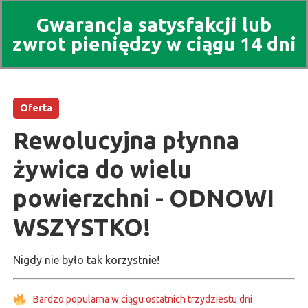
Gwarancja satysfakcji lub
zwrot pieniędzy w ciągu 14 dni
Oferta
Rewolucyjna płynna
żywica do wielu
powierzchni - ODNOWI
WSZYSTKO!
Nigdy nie było tak korzystnie!
Bardzo popularna w ciągu ostatnich trzydziestu dni