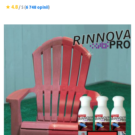
★ 4.8
/ 5 (
6 748 opinii
)