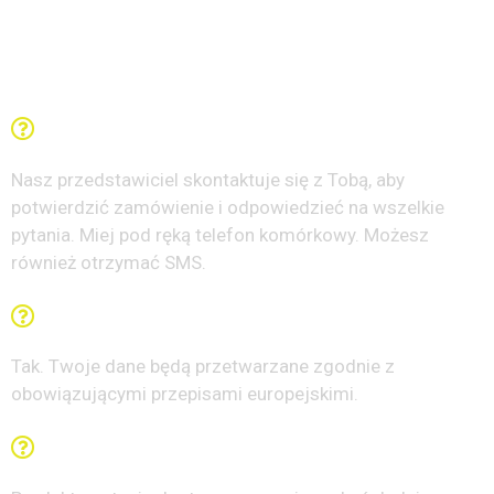
pytania
Co się dzieje po wypełnieniu formularza?
Nasz przedstawiciel skontaktuje się z Tobą, aby
potwierdzić zamówienie i odpowiedzieć na wszelkie
pytania. Miej pod ręką telefon komórkowy. Możesz
również otrzymać SMS.
Czy moje dane są bezpieczne?
Tak. Twoje dane będą przetwarzane zgodnie z
obowiązującymi przepisami europejskimi.
Jak szybko otrzymam przesyłkę?