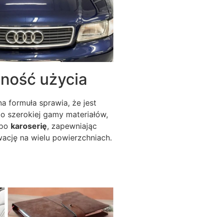
zność użycia
na formuła sprawia, że jest
o szerokiej gamy materiałów,
 po
karoserię
, zapewniając
ację na wielu powierzchniach.