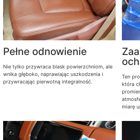
Pełne odnowienie
Za
och
Nie tylko przywraca blask powierzchniom, ale
wnika głęboko, naprawiając uszkodzenia i
Ten pro
przywracając pierwotną integralność.
która c
promien
atmosf
miarę u