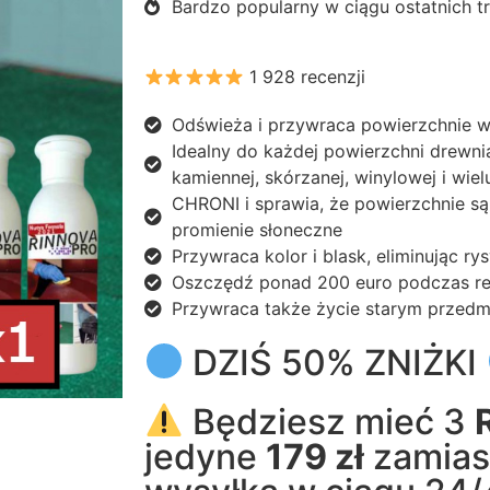
Bardzo popularny w ciągu ostatnich tr
1 928 recenzji
Odświeża i przywraca powierzchnie 
Idealny do każdej powierzchni drewnia
kamiennej, skórzanej, winylowej i wiel
CHRONI i sprawia, że powierzchnie s
promienie słoneczne
Przywraca kolor i blask, eliminując ry
Oszczędź ponad 200 euro podczas re
Przywraca także życie starym przed
DZIŚ 50% ZNIŻKI
Będziesz mieć 3
jedyne
179 zł
zamia