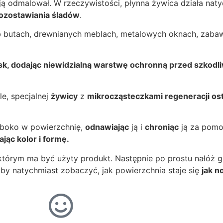
ą odmalował. W rzeczywistości, płynna żywica działa natyc
ozostawiania śladów
.
ub butach, drewnianych meblach, metalowych oknach, zabaw
ask, dodając niewidzialną warstwę ochronną przed szkodli
e, specjalnej
żywicy
z
mikrocząsteczkami regeneracji osta
łęboko w powierzchnię,
odnawiając
ją i
chroniąc
ją za pomo
jąc kolor i formę.
 którym ma być użyty produkt. Następnie po prostu nałóż
 aby natychmiast zobaczyć, jak powierzchnia staje się
jak 