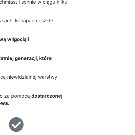
hmiast i schnie w ciągu kilku
kach, kanapach i szkle.
wą wilgocią i
tniej generacji, które
cą niewidzialnej warstwy
 go za pomocą
dostarczonej
nowa
.