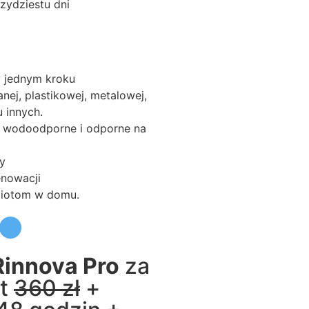
zydziestu dni
w jednym kroku
nej, plastikowej, metalowej,
u innych.
ą wodoodporne i odporne na
sy
nowacji
miotom w domu.
Rinnova Pro
za
st
360 zł
+