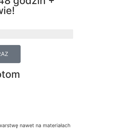
48 godzin +
ie!
RAZ
otom
warstwę nawet na materiałach