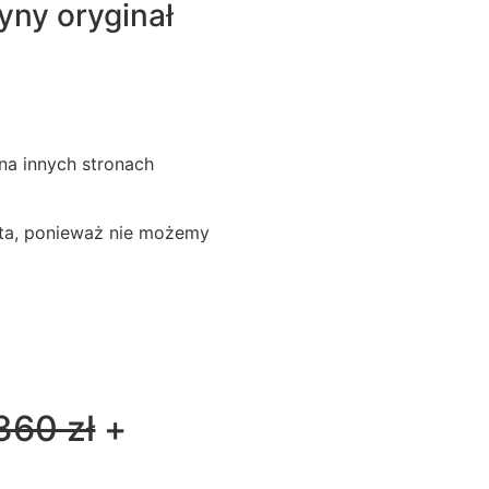
yny oryginał
na innych stronach
nta, ponieważ nie możemy
360 zł
+