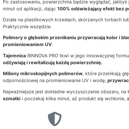
Po zastosowaniu, powierzchnia będzie wyglądać, jakbyś j
minut od aplikacji, dając
100% odświeżający efekt bez p
Działa na plastikowych krzesłach, skórzanych torbach l
Praktycznie wszędzie.
Polimery o głębokim przenikaniu przywracają kolor i bl
promieniowaniem UV
.
Tajemnica
RINNOVA PRO tkwi w jego innowacyjnej formul
odżywiają i rewitalizują każdą powierzchnię.
Miliony mikroskopijnych polimerów
, które przenikają g
odpornościowej na promieniowanie UV i wodę,
przywraca
Najważniejsze jest dokładne wyczyszczenie obszaru, na
szmatki
i poczekaj kilka minut, aż produkt się wchłonie,