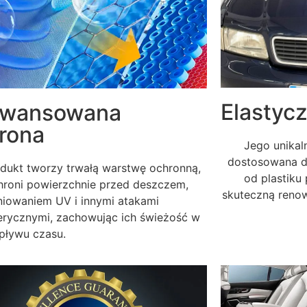
Elastyc
awansowana
rona
Jego unikal
dostosowana d
dukt tworzy trwałą warstwę ochronną,
od plastiku
hroni powierzchnie przed deszczem,
skuteczną renow
iowaniem UV i innymi atakami
erycznymi, zachowując ich świeżość w
pływu czasu.