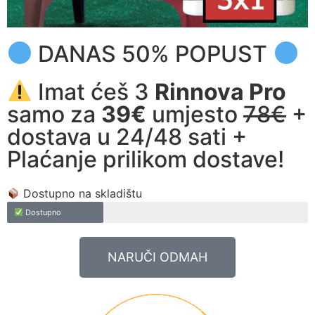
DANAS 50% POPUST
Imat ćeš 3
Rinnova Pro
samo za
39€
umjesto
78€
+
dostava u 24/48 sati +
Plaćanje prilikom dostave!
Dostupno na skladištu
Dostupno
NARUČI ODMAH