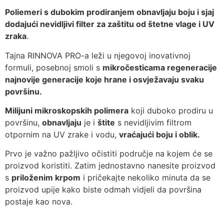
Poliemeri s dubokim prodiranjem obnavljaju boju i sjaj
dodajući nevidljivi filter za zaštitu od štetne vlage i UV
zraka
.
Tajna RINNOVA PRO-a leži u njegovoj inovativnoj
formuli, posebnoj smoli s
mikročesticama regeneracije
najnovije generacije koje hrane i osvježavaju svaku
površinu.
Milijuni mikroskopskih polimera
koji duboko prodiru u
površinu,
obnavljaju
je i
štite
s nevidljivim filtrom
otpornim na UV zrake i vodu,
vraćajući boju i oblik.
Prvo je važno pažljivo očistiti područje na kojem će se
proizvod koristiti. Zatim jednostavno nanesite proizvod
s
priloženim krpom
i pričekajte nekoliko minuta da se
proizvod upije kako biste odmah vidjeli da površina
postaje kao nova.