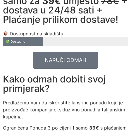
samo za
39€
umjesto
78€
+
dostava u 24/48 sati +
Plaćanje prilikom dostave!
Dostupnost na skladištu
Dostupno
NARUČI ODMAH
Kako odmah dobiti svoj
primjerak?
Predlažemo vam da iskoristite lansirnu ponudu koju je
proizvođač kompanija ekskluzivno ponudila talijanskim
kupcima.
Ograničena Ponuda 3 po cijeni 1 samo
39€
s plaćanjem