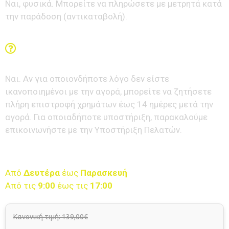
Ναι, φυσικά. Μπορείτε να πληρώσετε με μετρητά κατά
την παράδοση (αντικαταβολή).
Υπάρχει εγγύηση Ικανοποίησης ή Επιστροφής
Χρημάτων;
Ναι. Αν για οποιονδήποτε λόγο δεν είστε
ικανοποιημένοι με την αγορά, μπορείτε να ζητήσετε
πλήρη επιστροφή χρημάτων έως 14 ημέρες μετά την
αγορά. Για οποιαδήποτε υποστήριξη, παρακαλούμε
επικοινωνήστε με την Υποστήριξη Πελατών.
Διαθέσιμη εξυπηρέτηση πελατών
Από
Δευτέρα
έως
Παρασκευή
Από τις
9
:00
έως τις
17:00
Κανονική τιμή: 139,00€