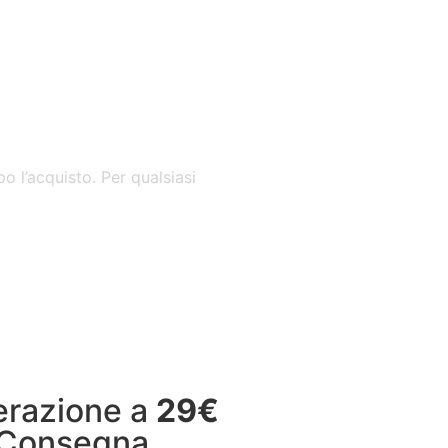
o l’acquisto. Per qualsiasi
nerazione a
29€
 Consegna