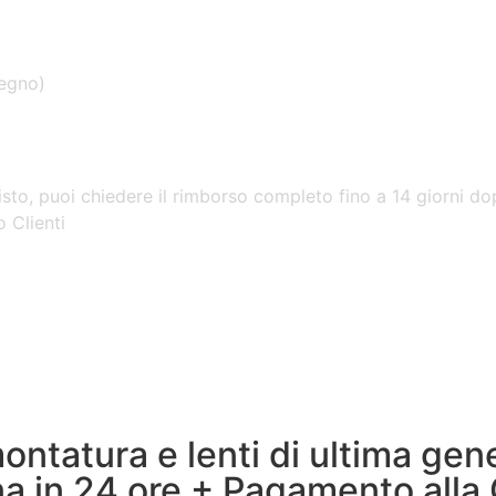
segno)
isto, puoi chiedere il rimborso completo fino a 14 giorni dop
o Clienti
ontatura e lenti di ultima ge
 in 24 ore + Pagamento alla