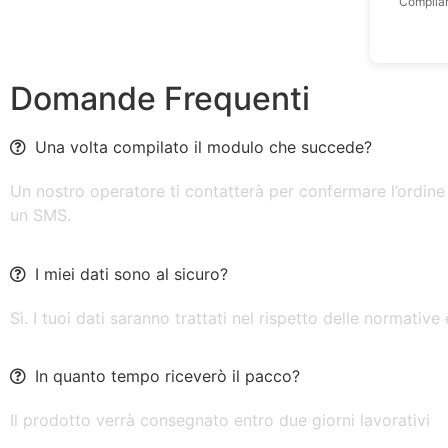
Compilan
Domande Frequenti
Una volta compilato il modulo che succede?
Un nostro operatore ti contatterà per confermare l’ordine 
un SMS.
I miei dati sono al sicuro?
Sì. I tuoi dati saranno trattati nel rispetto delle normative
In quanto tempo riceverò il pacco?
Il prodotto verrà consegnato entro due giorni lavorativi