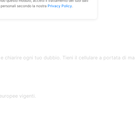
do questo modulo, accetti il trattamento dei tuoi dati
personali secondo la nostra
Privacy Policy
.
e chiarire ogni tuo dubbio. Tieni il cellulare a portata di 
 europee vigenti.