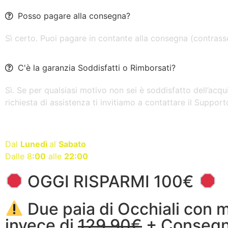
Posso pagare alla consegna?
Sì certo. Puoi pagare in contante alla consegna (contras
C'è la garanzia Soddisfatti o Rimborsati?
Sì. Se per qualsiasi motivo non sei è soddisfatto dell’acqu
richiesta di assistenza ti invitiamo a contattare il Support
Servizio clienti disponibile
Dal
Lunedì
al
Sabato
Dalle 8
:00
alle
22:00
OGGI RISPARMI 100€
Due paia di Occhiali con m
invece di
129,90€
+ Consegna