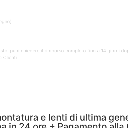
segno)
isto, puoi chiedere il rimborso completo fino a 14 giorni dop
o Clienti
ontatura e lenti di ultima ge
 in 24 ore + Pagamento alla