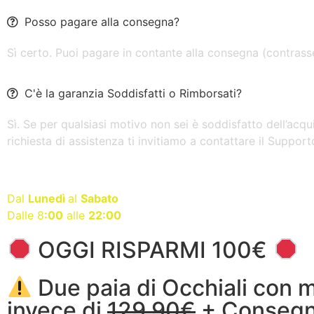
Posso pagare alla consegna?
Sì certo. Puoi pagare in contante alla consegna (contras
C'è la garanzia Soddisfatti o Rimborsati?
Sì. Se per qualsiasi motivo non sei è soddisfatto dell’acqu
richiesta di assistenza ti invitiamo a contattare il Support
Servizio clienti disponibile
Dal
Lunedì
al
Sabato
Dalle 8
:00
alle
22:00
OGGI RISPARMI 100€
Due paia di Occhiali con m
invece di
129,90€
+ Consegna