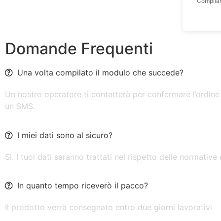
Compilan
Domande Frequenti
Una volta compilato il modulo che succede?
Un nostro operatore ti contatterà per confermare l’ordine 
un SMS.
I miei dati sono al sicuro?
Sì. I tuoi dati saranno trattati nel rispetto delle normative
In quanto tempo riceverò il pacco?
Il prodotto verrà consegnato entro due giorni lavorativi