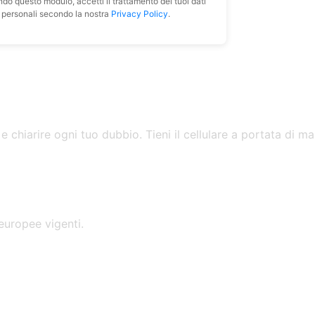
do questo modulo, accetti il trattamento dei tuoi dati
personali secondo la nostra
Privacy Policy
.
e chiarire ogni tuo dubbio. Tieni il cellulare a portata di 
 europee vigenti.