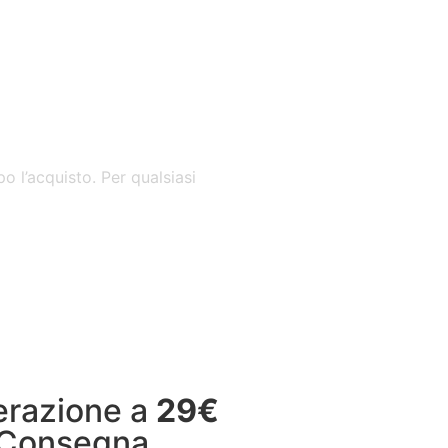
o l’acquisto. Per qualsiasi
nerazione a
29€
 Consegna