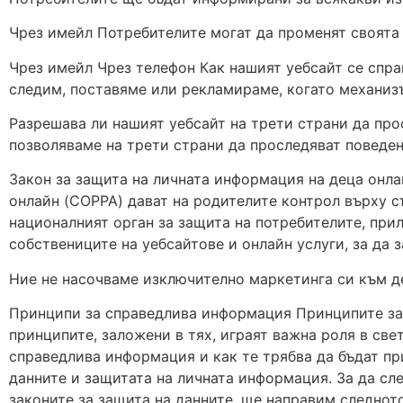
Чрез имейл Потребителите могат да променят своята
Чрез имейл Чрез телефон Как нашият уебсайт се спра
следим, поставяме или рекламираме, когато механизъ
Разрешава ли нашият уебсайт на трети страни да пр
позволяваме на трети страни да проследяват поведе
Закон за защита на личната информация на деца онл
онлайн (COPPA) дават на родителите контрол върху с
националният орган за защита на потребителите, при
собствениците на уебсайтове и онлайн услуги, за да 
Ние не насочваме изключително маркетинга си към де
Принципи за справедлива информация Принципите за 
принципите, заложени в тях, играят важна роля в све
справедлива информация и как те трябва да бъдат пр
данните и защитата на личната информация. За да сл
законите за защита на данните, ще направим следно