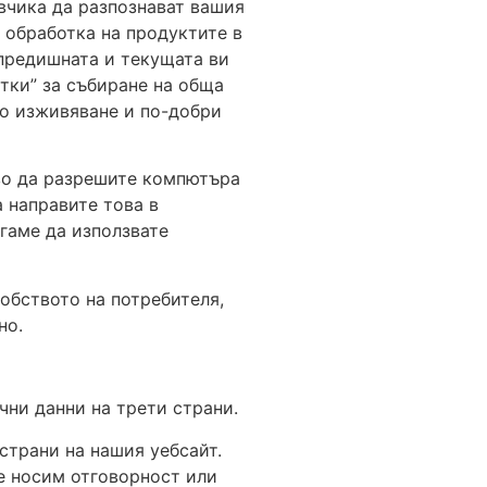
авчика да разпознават вашия
 обработка на продуктите в
 предишната и текущата ви
тки” за събиране на обща
ко изживяване и по-добри
аво да разрешите компютъра
а направите това в
агаме да използвате
добството на потребителя,
но.
чни данни на трети страни.
страни на нашия уебсайт.
не носим отговорност или