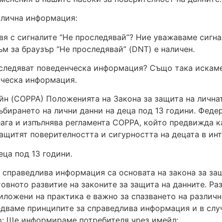
 лична информация:
вя с сигналите “Не проследявай”? Ние уважаваме сигна
м за браузър “Не проследявай” (DNT) е наличен.
оследяват поведенческа информация? Също така искаме
нческа информация.
айн (COPPA) Положенията на Закона за защита на лична
ъбирането на лични данни на деца под 13 години. Феде
лага и изпълнява регламента COPPA, който предвижда к
защитят поверителността и сигурността на децата в инт
ца под 13 години.
справедлива информация са основата на закона за за
товното развитие на законите за защита на данните. Ра
иложени на практика е важно за спазването на различн
едваме принципите за справедлива информация и в слу
то: Ще информираме потребителя чрез имейл: