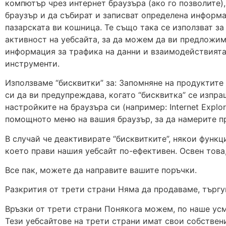
компютър чрез интернет браузъра (ако го позволите)
браузър и да събират и записват определена информа
пазарската ви кошница. Те също така се използват з
активност на уебсайта, за да можем да ви предложим
информация за трафика на данни и взаимодействията
инструменти.
Използваме “бисквитки” за: Запомняне на продуктите
си да ви предупреждава, когато “бисквитка” се изпра
настройките на браузъра си (например: Internet Explo
помощното меню на вашия браузър, за да намерите п
В случай че деактивирате “бисквитките”, някои функц
което прави нашия уебсайт по-ефективен. Освен това
Все пак, можете да направите вашите поръчки.
Разкрития от трети страни Няма да продаваме, търгу
Връзки от трети страни Понякога можем, по наше усм
Тези уебсайтове на трети страни имат свои собствен