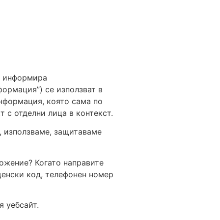
да информира
формация”) се използват в
информация, която сама по
 с отделни лица в контекст.
, използваме, защитаваме
ложение? Когато направите
щенски код, телефонен номер
я уебсайт.