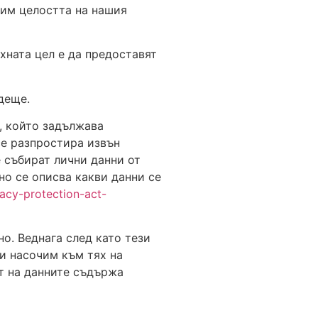
тим целостта на нашия
хната цел е да предоставят
деще.
, който задължава
се разпростира извън
 събират лични данни от
но се описва какви данни се
vacy-protection-act-
о. Веднага след като тези
ви насочим към тях на
ст на данните съдържа