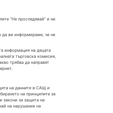
лите “Не проследявай” и не
 да ви информираме, че не
та информация на децата
ралната търговска комисия,
акво трябва да направят
ернет.
щита на данните в САЩ и
збирането на принципите за
и закони за защита на
чай на нарушение на