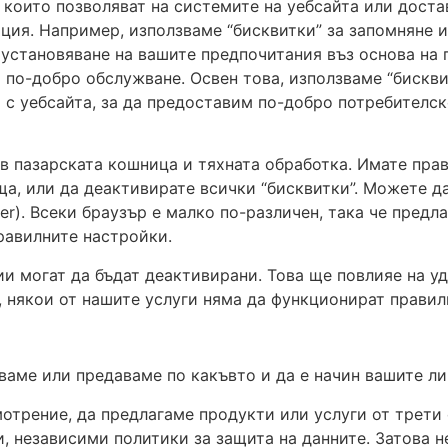
, които позволяват на системите на уебсайта или дост
ция. Например, използваме “бисквитки” за запомняне и
а установяване на вашите предпочитания въз основа на
 по-добро обслужване. Освен това, използваме “бискви
 с уебсайта, за да предоставим по-добро потребителс
 в пазарската кошница и тяхната обработка. Имате пр
ща, или да деактивирате всички “бисквитки”. Можете д
rer). Всеки браузър е малко по-различен, така че предл
равилните настройки.
ии могат да бъдат деактивирани. Това ще повлияе на у
, някои от нашите услуги няма да функционират правил
ваме или предаваме по какъвто и да е начин вашите ли
отрение, да предлагаме продукти или услуги от трети 
и, независими политики за защита на данните. Затова 