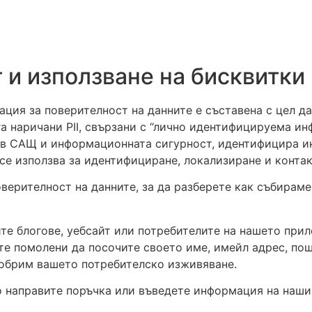
 и използване на бисквитки
ация за поверителност на данните е съставена с цел 
га наричани PII, свързани с “лично идентифицируема ин
ите в САЩ и информационната сигурност, идентифицира 
се използва за идентифициране, локализиране и контакт
верителност на данните, за да разберете как събираме
те блогове, уебсайт или потребителите на нашето при
ете помолени да посочите своето име, имейл адрес, по
добрим вашето потребителско изживяване.
о направите поръчка или въведете информация на наши