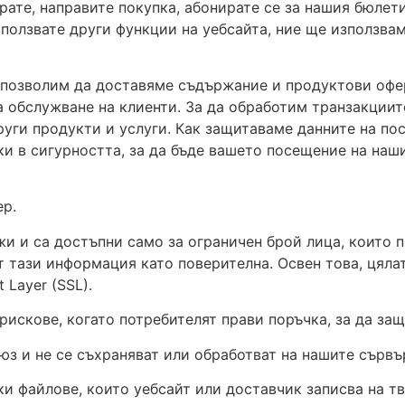
ате, направите покупка, абонирате се за нашия бюлети
ползвате други функции на уебсайта, ние ще използвам
 позволим да доставяме съдържание и продуктови офер
а обслужване на клиенти. За да обработим транзакциите
уги продукти и услуги. Как защитаваме данните на по
ки в сигурността, за да бъде вашето посещение на наш
ер.
и и са достъпни само за ограничен брой лица, които 
т тази информация като поверителна. Освен това, цял
 Layer (SSL).
искове, когато потребителят прави поръчка, за да за
юз и не се съхраняват или обработват на нашите сървъ
ки файлове, които уебсайт или доставчик записва на т