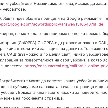
ните уебсайтове. Независимо от това, искаме да защи
и уебсайтове.
обобщят чрез общите принципи на Google рекламите. Тя
upport.google.com/adwordspolicy/answer/1316548?hl=de
тивиран, но може да го активираме по всяко време в бъ
лифорния (CalOPPA) CalOPPA е държавният закон в САЩ
разкриват политики за защита на данните. Този закон 
е в САЩ (възможно и по целия свят), чиито уебсайтове
ларация за поверителност на своя уебсайт, в която яс
че, посетете:
https://consumercal.org/california-online-pri
Потребителите могат да посетят нашия уебсайт анонимн
, ще ги публикуваме на нашата начална страница и ще 
я уебсайт. Връзката към нашите насоки за поверително
амерена на посочената страница.
менения в нашите насоки за поверителност на данните: