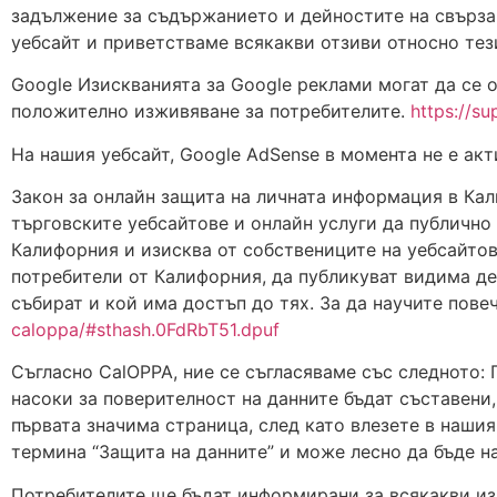
задължение за съдържанието и дейностите на свърза
уебсайт и приветстваме всякакви отзиви относно тез
Google Изискванията за Google реклами могат да се 
положително изживяване за потребителите.
https://s
На нашия уебсайт, Google AdSense в момента не е ак
Закон за онлайн защита на личната информация в Ка
търговските уебсайтове и онлайн услуги да публично 
Калифорния и изисква от собствениците на уебсайтов
потребители от Калифорния, да публикуват видима дек
събират и кой има достъп до тях. За да научите пове
caloppa/#sthash.0FdRbT51.dpuf
Съгласно CalOPPA, ние се съгласяваме със следното: 
насоки за поверителност на данните бъдат съставени
първата значима страница, след като влезете в наши
термина “Защита на данните” и може лесно да бъде н
Потребителите ще бъдат информирани за всякакви из