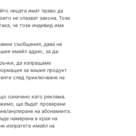
ойто лицата имат право да
ито не спазват закона. Този
ака, че този индивид има
ламни съобщения, дава на
шия имейл адрес, за да:
ръчки, да изпращаме
формация за вашия продукт
енти след приключване на
о означено като реклама.
ожимо, ще бъдат проверени
ане/анулиране на абонамента.
бъде намерена в края на
ни изпратете имейл на