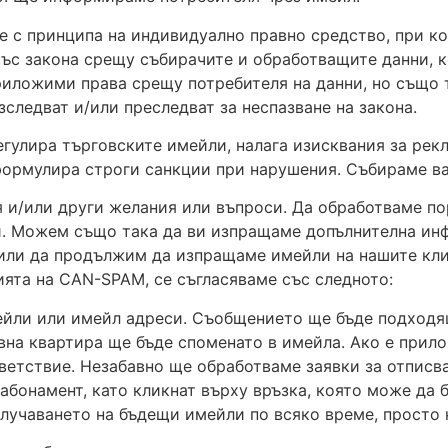
ме с принципа на индивидуално правно средство, при к
със закона срещу събирачите и обработващите данни, ко
риложими права срещу потребителя на данни, но също т
следват и/или преследват за неспазване на закона.
гулира търговските имейли, налага изисквания за рек
формулира строги санкции при нарушения. Събираме ва
 и/или други желания или въпроси. Да обработваме по
и. Можем също така да ви изпращаме допълнителна ин
или да продължим да изпращаме имейли на нашите кли
ията на CAN-SPAM, се съгласяваме със следното:
йли или имейл адреси. Съобщението ще бъде подходящ
вна квартира ще бъде споменато в имейла. Ако е прил
тветствие. Незабавно ще обработваме заявки за отписв
абонамент, като кликнат върху връзка, която може да 
получаването на бъдещи имейли по всяко време, просто 