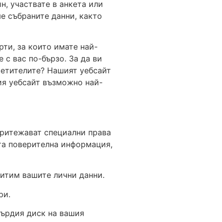
н, участвате в анкета или
е събраните данни, както
ти, за които имате най-
 с вас по-бързо. За да ви
сетителите? Нашият уебсайт
ия уебсайт възможно най-
притежават специални права
ата поверителна информация,
щитим вашите лични данни.
ри.
върдия диск на вашия