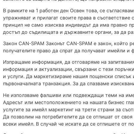
В рамките на 1 работен ден Освен това, се съгласява
упражняват и прилагат своите права в съответствие 
принцип не само изисква индивидът да има правно п
достъп до съдилищата и държавните органи, за да раз
Закон CAN-SPAM Законът CAN-SPAM е закон, който ре
получателите право да спрат да получават имейли и 
Изпращаме информация, да отговаряме на запитвания
информация и актуализации, свързани с тези поръчк
и услуги. Да маркетизираме нашия пощенски списък 
първоначалната транзакция. За да спазваме изискван
Не използваме фалшиви или подвеждащи теми на име
Адресът или местоположението на нашата бизнес гла
услугите за имейл маркетинг на трети страни за съо
Да позволим на потребителите да се отпишат от своя 
всеки имейл. В случай че искате да се отпишете от 