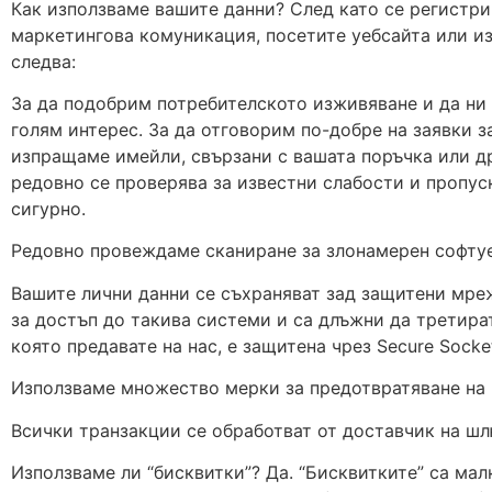
Как използваме вашите данни? След като се регистрир
маркетингова комуникация, посетите уебсайта или из
следва:
За да подобрим потребителското изживяване и да ни
голям интерес. За да отговорим по-добре на заявки з
изпращаме имейли, свързани с вашата поръчка или др
редовно се проверява за известни слабости и пропус
сигурно.
Редовно провеждаме сканиране за злонамерен софту
Вашите лични данни се съхраняват зад защитени мреж
за достъп до такива системи и са длъжни да третира
която предавате на нас, е защитена чрез Secure Socket
Използваме множество мерки за предотвратяване на р
Всички транзакции се обработват от доставчик на шл
Използваме ли “бисквитки”? Да. “Бисквитките” са мал