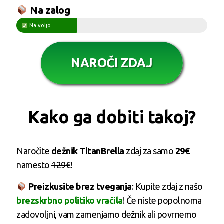
Na zalog
Na voljo
NAROČI ZDAJ
Kako ga dobiti takoj?
Naročite
dežnik TitanBrella
zdaj za samo
29€
namesto
129€
!
Preizkusite brez tveganja
: Kupite zdaj z našo
brezskrbno politiko vračila
! Če niste popolnoma
zadovoljni, vam zamenjamo dežnik ali povrnemo