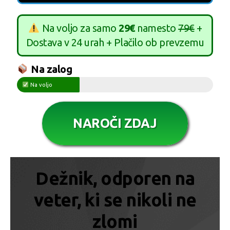
Na voljo za samo
29€
namesto
79€
+
Dostava v 24 urah + Plačilo ob prevzemu
Na zalog
Na voljo
NAROČI ZDAJ
Dežnik, odporen na
veter, ki se nikoli ne
zlomi