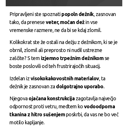
Pripravljeni ste spoznati
popoln dežnik
, zasnovan
tako, da prenese
veter, močan dež
in vse
vremenske razmere, ne da bi se kdaj zlomil.
Kolikokrat ste že ostali na dežju z dežnikom, ki se je
obrnil, zlomil ali preprosto ni nudil ustrezne
zaščite? S tem
izjemno trpežnim dežnikom
se
boste poslovili od teh frustrirajočih situacij.
Izdelan iz
visokokakovostnih materialov
, ta
dežnik je zasnovan za
dolgotrajno uporabo
.
Njegova
ojačana konstrukcija
zagotavlja največjo
odpornost proti vetru, medtem ko
vodoodporna
tkanina z hitro sušenjem
poskrbi, da vas ne bo več
motilo kapljanje.