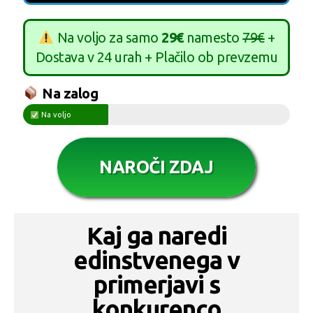
Na voljo za samo
29€
namesto
79€
+
Dostava v 24 urah + Plačilo ob prevzemu
Na zalog
Na voljo
NAROČI ZDAJ
Kaj ga naredi
edinstvenega v
primerjavi s
konkurenco