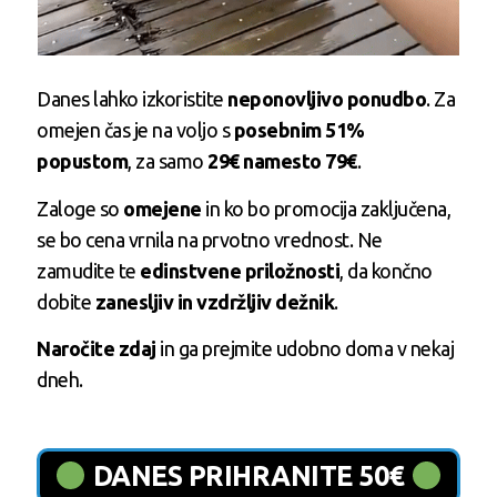
Danes lahko izkoristite
neponovljivo ponudbo
. Za
omejen čas je na voljo s
posebnim 51%
popustom
, za samo
29€ namesto 79€
.
Zaloge so
omejene
in ko bo promocija zaključena,
se bo cena vrnila na prvotno vrednost. Ne
zamudite te
edinstvene priložnosti
, da končno
dobite
zanesljiv in vzdržljiv dežnik
.
Naročite zdaj
in ga prejmite udobno doma v nekaj
dneh.
DANES PRIHRANITE 50€