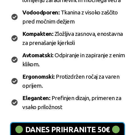
lomljenju zaradi neviht in močnega vetra
Vodoodporen:
Tkanina z visoko zaščito
pred močnim dežjem
Kompakten:
Zložljiva zasnova, enostavna
za prenašanje kjerkoli
Avtomatski:
Odpiranje in zapiranje z enim
klikom.
Ergonomski:
Protizdržen ročaj za varen
oprijem.
Eleganten:
Prefinjen dizajn, primeren za
vsako priložnost
DANES PRIHRANITE 50€