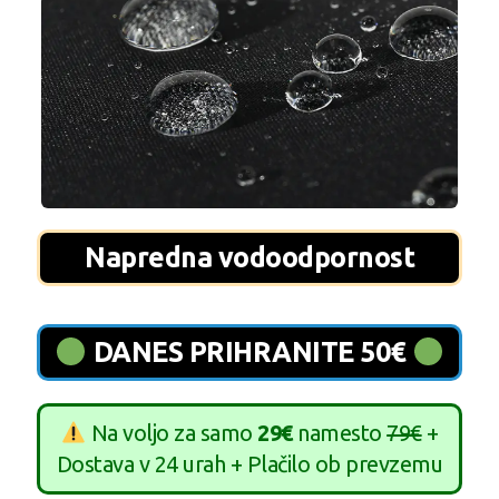
Napredna vodoodpornost
DANES PRIHRANITE 50€
Na voljo za samo
29€
namesto
79€
+
Dostava v 24 urah + Plačilo ob prevzemu