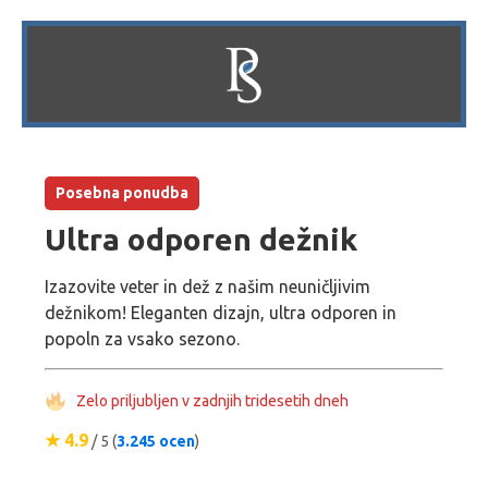
Posebna ponudba
Ultra odporen dežnik
Izazovite veter in dež z našim neuničljivim
dežnikom! Eleganten dizajn, ultra odporen in
popoln za vsako sezono.
Zelo priljubljen v zadnjih tridesetih dneh
★ 4.9
/ 5 (
3.245 ocen
)