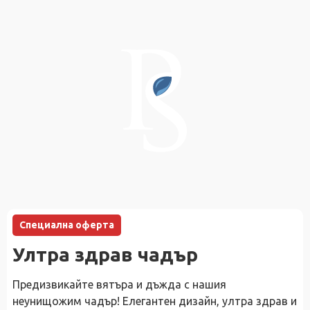
Специална оферта
Ултра здрав чадър
Предизвикайте вятъра и дъжда с нашия
неунищожим чадър! Елегантен дизайн, ултра здрав и