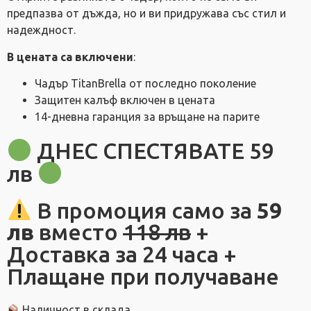
предпазва от дъжда, но и ви придружава със стил и
надеждност.
В цената са включени
:
Чадър TitanBrella от последно поколение
Защитен калъф включен в цената
14-дневна гаранция за връщане на парите
ДНЕС СПЕСТЯВАТЕ 59
лв
В промоция само за
59
лв
вместо
118 лв
+
Доставка за 24 часа +
Плащане при получаване
Наличност в склада