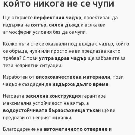
който никога не се чупи
Ще откриете
перфектния чадър
, проектиран да
издържа на
вятър, силен дъжд
и всякакви
атмосферни условия без да се чупи.
Колко пъти сте се оказвали под дъжда с чадър, който
се обръща, чупи или просто не ви предпазва както
трябва? С този
ултра здрав чадър
ще забравите за
тези неприятни ситуации.
Изработен от
висококачествени материали
, този
чадър е създаден да
издържа дълго време
.
Неговата
засилена конструкция
гарантира
максимална устойчивост на вятър, а
водоустойчивата бързосъхнеща тъкан
ще ви
предпази от неприятни капки.
Благодарение на
автоматичното отваряне и