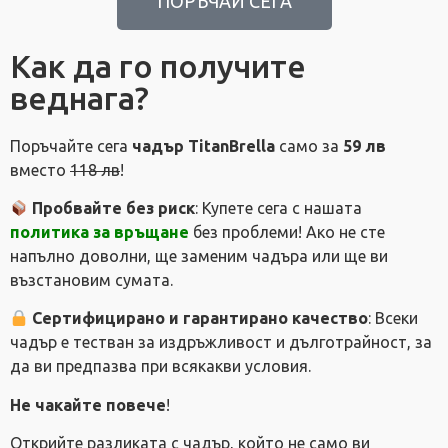
ПОРЪЧАЙ СЕГА
Как да го получите
веднага?
Поръчайте сега
чадър TitanBrella
само за
59 лв
вместо
118 лв
!
Пробвайте без риск
: Купете сега с нашата
политика за връщане
без проблеми! Ако не сте
напълно доволни, ще заменим чадъра или ще ви
възстановим сумата.
Сертифицирано и гарантирано качество
: Всеки
чадър е тестван за издръжливост и дълготрайност, за
да ви предпазва при всякакви условия.
Не чакайте повече
!
Открийте разликата с чадър, който не само ви