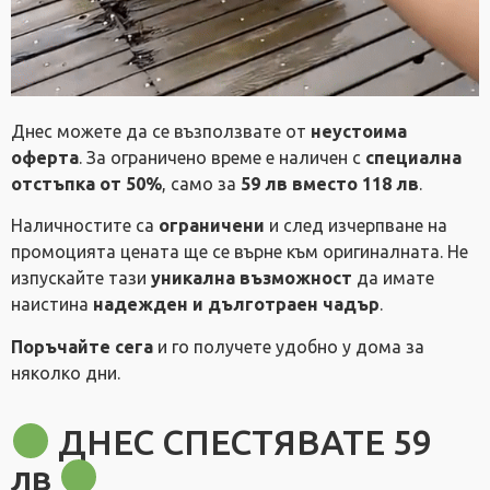
Днес можете да се възползвате от
неустоима
оферта
. За ограничено време е наличен с
специална
отстъпка от 50%
, само за
59 лв вместо 118 лв
.
Наличностите са
ограничени
и след изчерпване на
промоцията цената ще се върне към оригиналната. Не
изпускайте тази
уникална възможност
да имате
наистина
надежден и дълготраен чадър
.
Поръчайте сега
и го получете удобно у дома за
няколко дни.
ДНЕС СПЕСТЯВАТЕ 59
лв