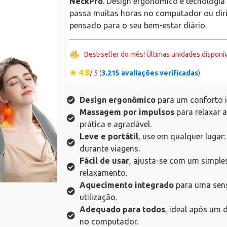
NeckPro
. Design ergonômico e tecnologia
passa muitas horas no computador ou dirigi
pensado para o seu bem-estar diário.
Best-seller do mês! Últimas unidades disponí
★ 4.8
/ 5 (
3.215 avaliações verificadas
)
Design ergonômico
para um conforto i
Massagem por impulsos
para relaxar a
prática e agradável.
Leve e portátil
, use em qualquer lugar:
durante viagens.
Fácil de usar
, ajusta-se com um simpl
relaxamento.
Aquecimento integrado
para uma sens
utilização.
Adequado para todos
, ideal após um 
no computador.