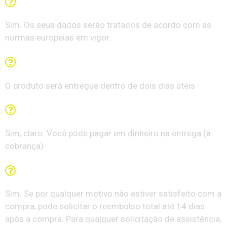
Os meus dados estão seguros?
Sim. Os seus dados serão tratados de acordo com as
normas europeias em vigor.
Em quanto tempo receberei o pacote?
O produto será entregue dentro de dois dias úteis
Posso pagar na entrega?
Sim, claro. Você pode pagar em dinheiro na entrega (à
cobrança)
Existe a garantia de Satisfação ou Reembolso?
Sim. Se por qualquer motivo não estiver satisfeito com a
compra, pode solicitar o reembolso total até 14 dias
após a compra. Para qualquer solicitação de assistência,