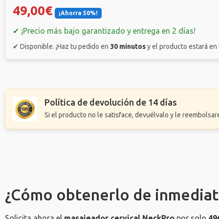
49,00€
¡Ahorra 50%!
✔ ¡Precio más bajo garantizado y entrega en 2 días!
✔ Disponible. ¡Haz tu pedido en
30 minutos
y el producto estará en
Política de devolución de 14 días
Si el producto no le satisface, devuélvalo y le reembolsa
¿Cómo obtenerlo de inmediat
Solicita ahora el
masajeador cervical NeckPro
por solo
49