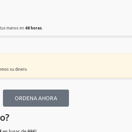
 tus manos en
48 horas
.
remos su dinero.
ORDENA AHORA
o?
€
en lugar de
98€
!