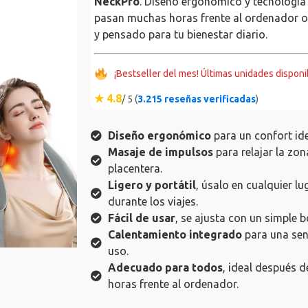
NeckPro
. Diseño ergonómico y tecnología 
pasan muchas horas frente al ordenador o al
y pensado para tu bienestar diario.
¡Bestseller del mes! Últimas unidades disponi
★ 4.8
/ 5 (
3.215 reseñas verificadas
)
Diseño ergonómico
para un confort ide
Masaje de impulsos
para relajar la zon
placentera.
Ligero y portátil
, úsalo en cualquier lug
durante los viajes.
Fácil de usar
, se ajusta con un simple 
Calentamiento integrado
para una sen
uso.
Adecuado para todos
, ideal después 
horas frente al ordenador.