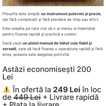
Filosofia este simplă:
un instrument puternic și precis
,
dar fără complicații și fără pierdere de timp sau efort.
Este unealta pe care vrei să o ai mereu la îndemână
pentru fixarea rapidă și practică a cuielor.
Dacă cauți
un pistol manual de bătut cuie fiabil și
versatil
, care să facă fixarea o operațiune rapidă și fără
stres, aceasta este alegerea potrivită.
Astăzi economisești 200
Lei
În ofertă la
249 Lei
în loc
de
449 Lei
+ Livrare rapidă
+ Plata la livrare