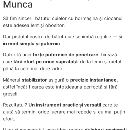
Munca
Să fim sinceri: bătutul cuielor cu bormașina și ciocanul
este adesea lent și obositor.
Dar pistolul nostru de bătut cuie schimbă regulile — și
în mod simplu și puternic
.
Datorită unei
forțe puternice de penetrare
, fixează
cuie
fără efort pe orice suprafață
, de la lemn și metal
până la cele mai dure ziduri.
Mânerul
stabilizator
asigură o
precizie instantanee
,
astfel încât fixarea este întotdeauna perfectă și fără
greșeli.
Rezultatul?
Un instrument practic și versatil
care te
ajută să termini orice lucrare mai repede și cu mai puțin
efort.
Ușor și manevrabil, este ideal pentru
dulgheri, pasionați