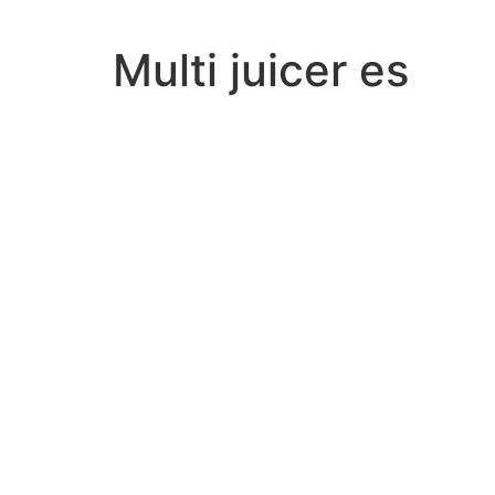
Vai
al
Multi juicer es
contenuto