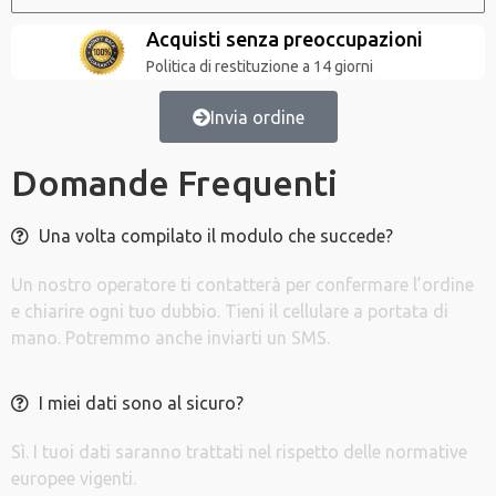
Acquisti senza preoccupazioni
Politica di restituzione a 14 giorni
Invia ordine
Domande Frequenti
Una volta compilato il modulo che succede?
Un nostro operatore ti contatterà per confermare l’ordine
e chiarire ogni tuo dubbio. Tieni il cellulare a portata di
mano. Potremmo anche inviarti un SMS.
I miei dati sono al sicuro?
Sì. I tuoi dati saranno trattati nel rispetto delle normative
europee vigenti.