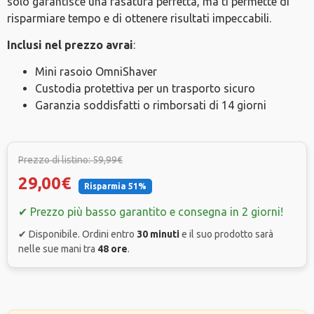
solo garantisce una rasatura perfetta, ma ti permette di
risparmiare tempo e di ottenere risultati impeccabili.
Inclusi nel prezzo avrai
:
Mini rasoio OmniShaver
Custodia protettiva per un trasporto sicuro
Garanzia soddisfatti o rimborsati di 14 giorni
Prezzo di listino: 59,99€
29,00€
Risparmia 51%
✔ Prezzo più basso garantito e consegna in 2 giorni!
✔ Disponibile. Ordini entro
30 minuti
e il suo prodotto sarà
nelle sue mani tra
48 ore
.