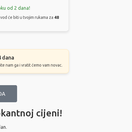
oku od 2 dana!
zvod će biti u tvojim rukama za
48
4 dana
tite nam ga i vratit ćemo vam novac.
DA
kantnoj cijeni!
dan.