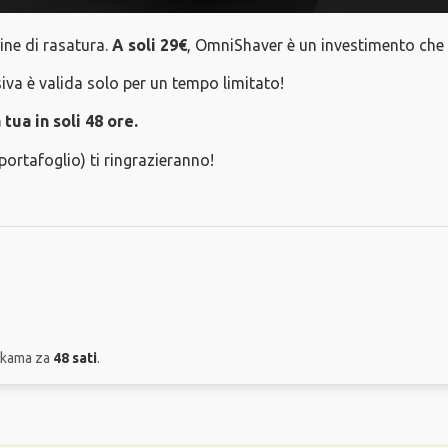
tine di rasatura.
A soli 29€
, OmniShaver è un investimento che t
siva è valida solo per un tempo limitato!
ua in soli 48 ore.
 portafoglio) ti ringrazieranno!
rukama za
48 sati
.