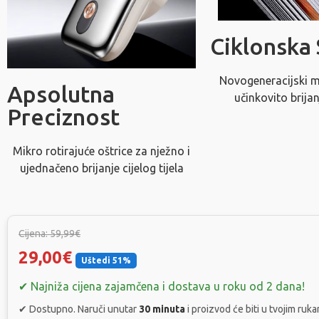
Ciklonska
Novogeneracijski m
Apsolutna
učinkovito brijan
Preciznost
Mikro rotirajuće oštrice za nježno i
ujednačeno brijanje cijelog tijela
Cijena: 59,99€
29,00€
Uštedi 51%
✔ Najniža cijena zajamčena i dostava u roku od 2 dana!
✔ Dostupno. Naruči unutar
30 minuta
i proizvod će biti u tvojim ruk