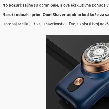
No požuri
: zalihe su ograničene, a ova ekskluzivna ponuda v
Naruči odmah i primi OmniShaver udobno kod kuće za sa
Isprobaj razliku, uživaj u savršenstvu. Tvoja koža (i tvoj novčan