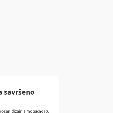
za savršeno
ijenosan dizajn s mogućnošću