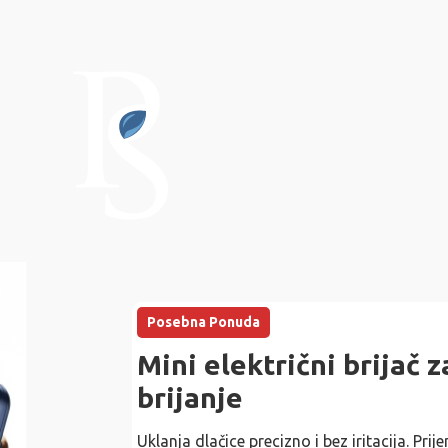
Posebna Ponuda
Mini električni brijač 
brijanje
Uklanja dlačice precizno i bez iritacija. Pr