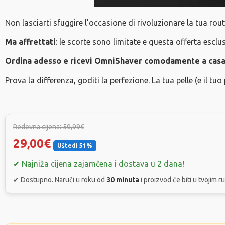
Non lasciarti sfuggire l’occasione di rivoluzionare la tua rou
Ma affrettati
: le scorte sono limitate e questa offerta esclu
Ordina adesso e ricevi OmniShaver comodamente a casa t
Prova la differenza, goditi la perfezione. La tua pelle (e il tuo
Redovna cijena: 59,99€
29,00€
Uštedi 51%
✔ Najniža cijena zajamčena i dostava u 2 dana!
✔ Dostupno. Naruči u roku od
30 minuta
i proizvod će biti u tvojim 