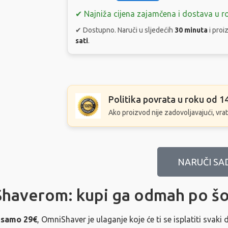
✔ Najniža cijena zajamčena i dostava u r
✔ Dostupno. Naruči u sljedećih
30 minuta
i proi
sati
.
Politika povrata u roku od 1
Ako proizvod nije zadovoljavajući, vra
NARUČI SA
Shaverom: kupi ga odmah po šo
 samo 29€
, OmniShaver je ulaganje koje će ti se isplatiti svaki 