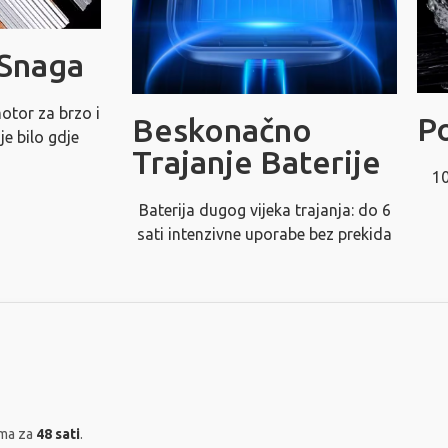
 Snaga
otor za brzo i
P
Beskonačno
je bilo gdje
Trajanje Baterije
10
Baterija dugog vijeka trajanja: do 6
sati intenzivne uporabe bez prekida
ama za
48 sati
.