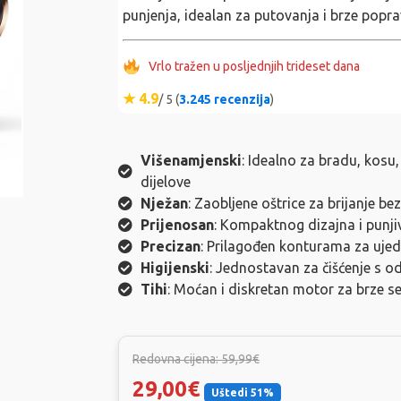
punjenja, idealan za putovanja i brze popra
Vrlo tražen u posljednjih trideset dana
★ 4.9
/ 5 (
3.245 recenzija
)
Višenamjenski
: Idealno za bradu, kosu,
dijelove
Nježan
: Zaobljene oštrice za brijanje bez
Prijenosan
: Kompaktnog dizajna i punjiv
Precizan
: Prilagođen konturama za ujed
Higijenski
: Jednostavan za čišćenje s o
Tihi
: Moćan i diskretan motor za brze ses
Redovna cijena: 59,99€
29,00€
Uštedi 51%