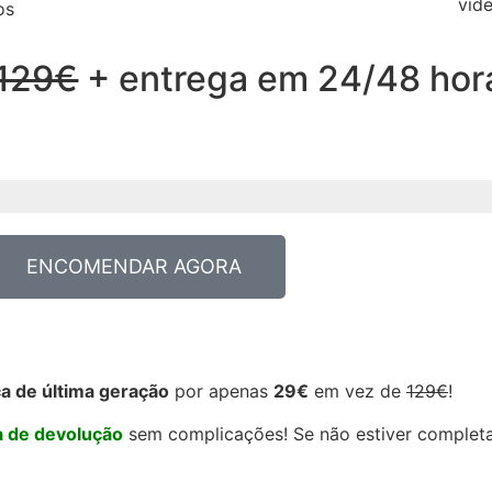
víde
os
129€
+ entrega em 24/48 hor
ENCOMENDAR AGORA
a de última geração
por apenas
29€
em vez de
129€
!
ca de devolução
sem complicações! Se não estiver completa