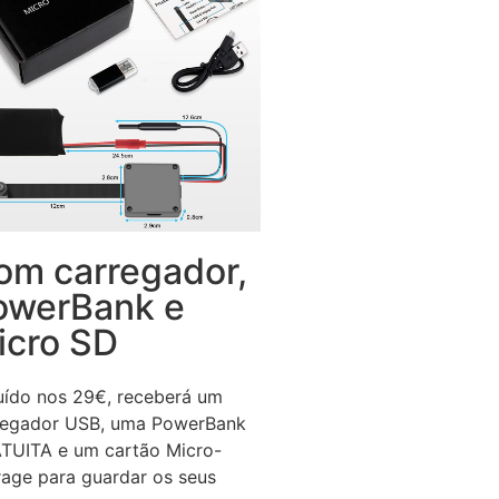
om carregador,
owerBank e
icro SD
luído nos 29€, receberá um
regador USB, uma PowerBank
TUITA e um cartão Micro-
rage para guardar os seus