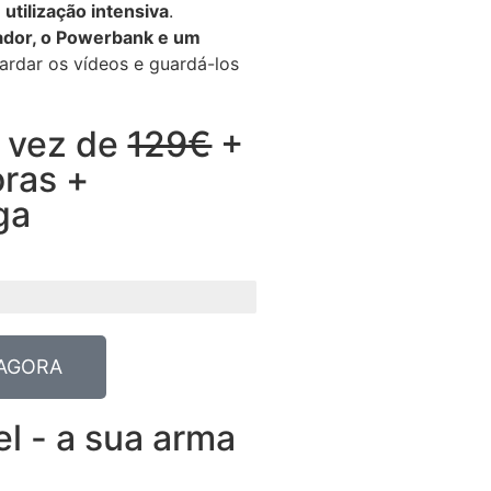
utilização intensiva
.
gador, o Powerbank e um
rdar os vídeos e guardá-los
 vez de
129€
+
ras +
ga
AGORA
l - a sua arma