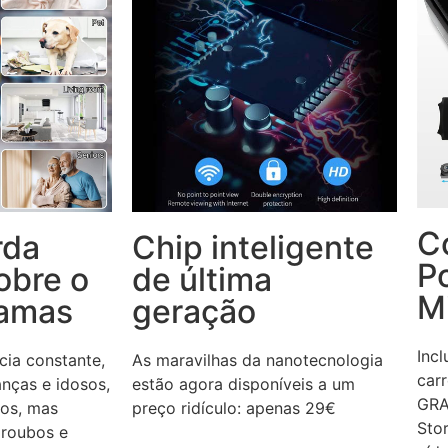
C
rda
Chip inteligente
P
sobre o
de última
M
 amas
geração
Inc
ncia constante,
As maravilhas da nanotecnologia
car
ianças e idosos,
estão agora disponíveis a um
GRA
tos, mas
preço ridículo: apenas 29€
Sto
 roubos e