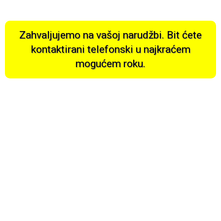
Zahvaljujemo na vašoj narudžbi. Bit ćete
kontaktirani telefonski u najkraćem
mogućem roku.