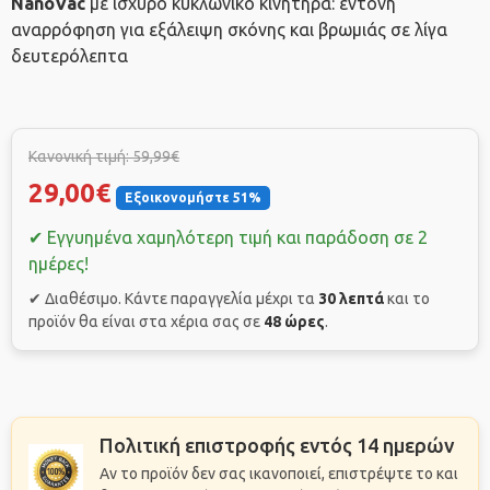
NanoVac
με ισχυρό κυκλωνικό κινητήρα: έντονη
αναρρόφηση για εξάλειψη σκόνης και βρωμιάς σε λίγα
δευτερόλεπτα
Κανονική τιμή: 59,99€
29,00€
Εξοικονομήστε 51%
✔ Εγγυημένα χαμηλότερη τιμή και παράδοση σε 2
ημέρες!
✔ Διαθέσιμο. Κάντε παραγγελία μέχρι τα
30 λεπτά
και το
προϊόν θα είναι στα χέρια σας σε
48 ώρες
.
Πολιτική επιστροφής εντός 14 ημερών
Αν το προϊόν δεν σας ικανοποιεί, επιστρέψτε το και