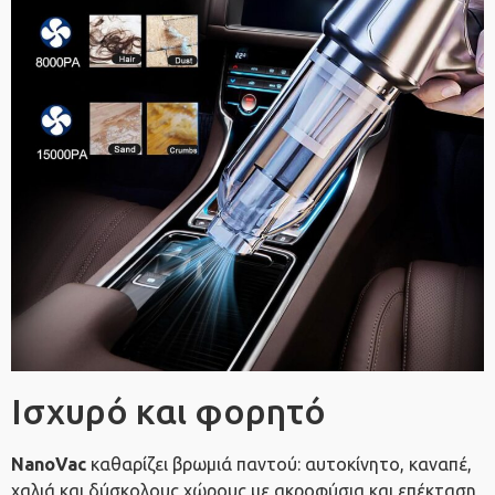
Ισχυρό και φορητό
NanoVac
καθαρίζει βρωμιά παντού: αυτοκίνητο, καναπέ,
χαλιά και δύσκολους χώρους με ακροφύσια και επέκταση