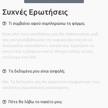
Συχνές Ερωτήσεις
Τι συμβαίνει αφού συμπληρώσω τη φόρμα;
Ένας από τους υπαλλήλους μας θα επικοινωνήσει μαζί
σας για να επιβεβαιώσει την παραγγελία σας και να
διαλευκάνει οποιαδήποτε απορία σας. Κρατήστε το
κινητό σας τηλέφωνο κοντά. Μπορεί επίσης να σας
στείλουμε ένα SMS.
Τα δεδομένα μου είναι ασφαλή;
Ναι. Τα δεδομένα σας θα χειριστούν σύμφωνα με τους
ισχύοντες ευρωπαϊκούς κανονισμούς.
Πότε θα λάβω το πακέτο μου;