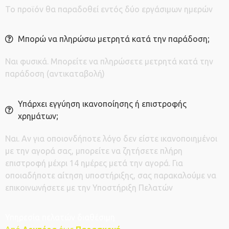
Το προϊόν θα παραδοθεί εντός δύο εργάσιμων ημερών
Μπορώ να πληρώσω μετρητά κατά την παράδοση;
Ναι φυσικά. Μπορείτε να πληρώσετε μετρητά κατά την
παράδοση (αντικαταβολή)
Υπάρχει εγγύηση ικανοποίησης ή επιστροφής
χρημάτων;
Ναι. Αν για οποιονδήποτε λόγο δεν είστε ικανοποιημένοι
με την αγορά σας, μπορείτε να ζητήσετε πλήρη
επιστροφή μέχρι 14 ημέρες μετά την αγορά. Για
οποιαδήποτε αίτηση υποστήριξης, σας παρακαλούμε να
επικοινωνήσετε με την Υποστήριξη Πελατών
Υπηρεσία πελατών διαθέσιμη