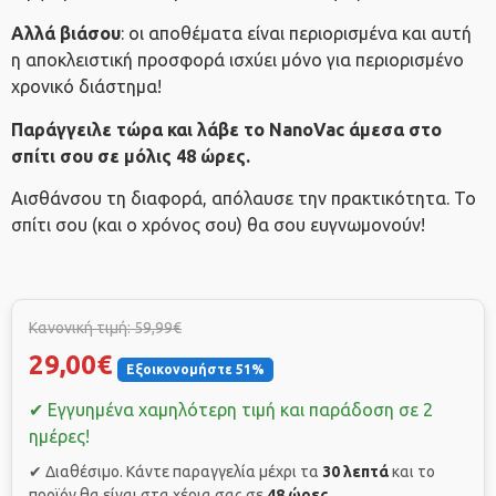
Αλλά βιάσου
: οι αποθέματα είναι περιορισμένα και αυτή
η αποκλειστική προσφορά ισχύει μόνο για περιορισμένο
χρονικό διάστημα!
Παράγγειλε τώρα και λάβε το NanoVac άμεσα στο
σπίτι σου σε μόλις 48 ώρες.
Αισθάνσου τη διαφορά, απόλαυσε την πρακτικότητα. Το
σπίτι σου (και ο χρόνος σου) θα σου ευγνωμονούν!
Κανονική τιμή: 59,99€
29,00€
Εξοικονομήστε 51%
✔ Εγγυημένα χαμηλότερη τιμή και παράδοση σε 2
ημέρες!
✔ Διαθέσιμο. Κάντε παραγγελία μέχρι τα
30 λεπτά
και το
προϊόν θα είναι στα χέρια σας σε
48 ώρες
.