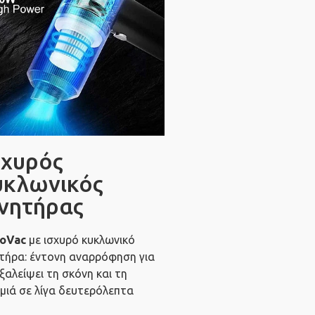
σχυρός
υκλωνικός
ινητήρας
oVac
με ισχυρό κυκλωνικό
ητήρα: έντονη αναρρόφηση για
ξαλείψει τη σκόνη και τη
μιά σε λίγα δευτερόλεπτα