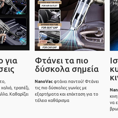
 για
Φτάνει τα πιο
Ι
σεις
δύσκολα σημεία
κ
κ
το,
NanoVac
φτάνει παντού! Φτάνει
χαλιά, τραπέζι,
τις πιο δύσκολες γωνίες με
Nan
άλλα. Καθαρίζει
εξαρτήματα και επέκταση για το
κιν
τέλειο καθάρισμα
να ε
βρω