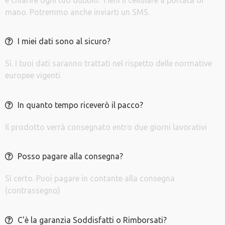
e chiarire ogni tuo dubbio. Tieni il cellulare a portata di
mano. Potremmo anche inviarti un SMS.
I miei dati sono al sicuro?
Sì. I tuoi dati saranno trattati nel rispetto delle normative
europee vigenti.
In quanto tempo riceverò il pacco?
Il prodotto verrà consegnato entro due giorni lavorativi
Posso pagare alla consegna?
Sì certo. Puoi pagare in contante alla consegna
(contrassegno)
C'è la garanzia Soddisfatti o Rimborsati?