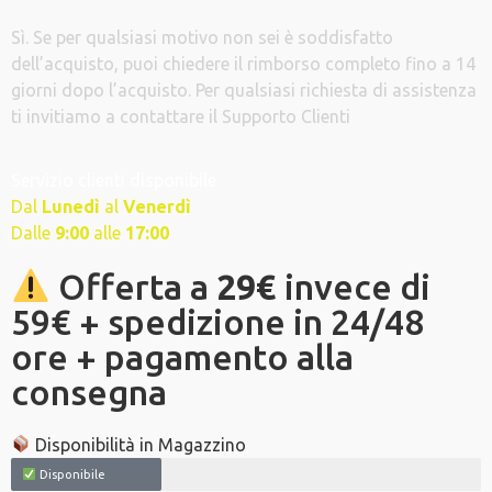
Sì. Se per qualsiasi motivo non sei è soddisfatto
dell’acquisto, puoi chiedere il rimborso completo fino a 14
giorni dopo l’acquisto. Per qualsiasi richiesta di assistenza
ti invitiamo a contattare il Supporto Clienti
Servizio clienti disponibile
Dal
Lunedì
al
Venerdì
Dalle
9
:00
alle
17:00
Offerta a
29€
invece di
59€ + spedizione in 24/48
ore + pagamento alla
consegna
Disponibilità in Magazzino
Disponibile