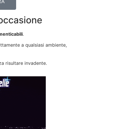
RA
 occasione
enticabili
.
ttamente a qualsiasi ambiente,
a risultare invadente.