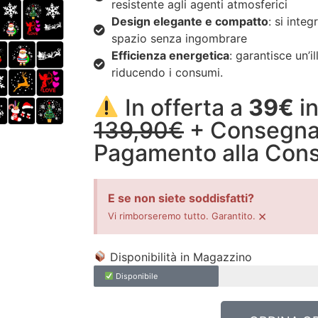
resistente agli agenti atmosferici
Design elegante e compatto
: si inte
spazio senza ingombrare
Efficienza energetica
: garantisce un’
riducendo i consumi.
In offerta a
39€
in
139,90€
+ Consegna 
Pagamento alla Con
E se non siete soddisfatti?
×
Vi rimborseremo tutto. Garantito.
Disponibilità in Magazzino
Disponibile