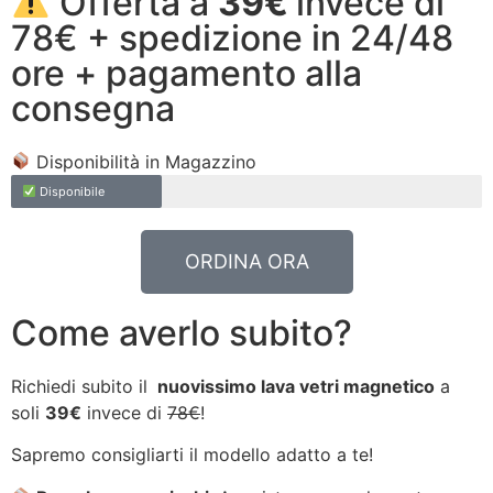
Offerta a
39€
invece di
78€ + spedizione in 24/48
ore + pagamento alla
consegna
Disponibilità in Magazzino
Disponibile
ORDINA ORA
Come averlo subito?
Richiedi subito il
nuovissimo lava vetri magnetico
a
soli
39€
invece di
78€
!
Sapremo consigliarti il modello adatto a te!