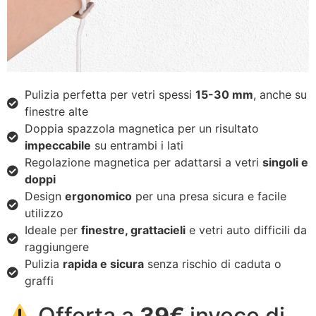
Pulizia perfetta per vetri spessi
15-30 mm
, anche su
finestre alte
Doppia spazzola magnetica per un risultato
impeccabile
su entrambi i lati
Regolazione magnetica per adattarsi a vetri
singoli e
doppi
Design
ergonomico
per una presa sicura e facile
utilizzo
Ideale per
finestre, grattacieli
e vetri auto difficili da
raggiungere
Pulizia
rapida e sicura
senza rischio di caduta o
graffi
Offerta a
39€
invece di