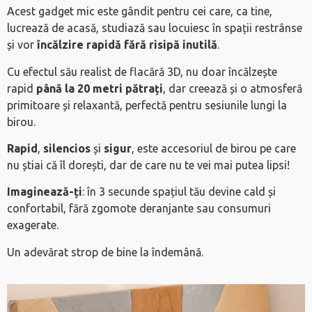
Acest gadget mic este gândit pentru cei care, ca tine,
lucrează de acasă, studiază sau locuiesc în spații restrânse
și vor
încălzire rapidă fără risipă inutilă
.
Cu efectul său realist de flacără 3D, nu doar încălzește
rapid
până la 20 metri pătrați
, dar creează și o atmosferă
primitoare și relaxantă, perfectă pentru sesiunile lungi la
birou.
Rapid
,
silencios
și
sigur
, este accesoriul de birou pe care
nu știai că îl dorești, dar de care nu te vei mai putea lipsi!
Imaginează-ți
: în 3 secunde spațiul tău devine cald și
confortabil, fără zgomote deranjante sau consumuri
exagerate.
Un adevărat strop de bine la îndemână.