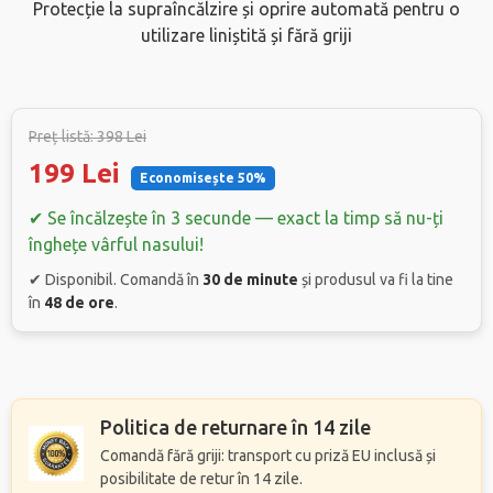
Protecție la supraîncălzire și oprire automată pentru o
utilizare liniștită și fără griji
Preț listă: 398 Lei
199 Lei
Economisește 50%
✔ Se încălzește în 3 secunde — exact la timp să nu-ți
înghețe vârful nasului!
✔ Disponibil. Comandă în
30 de minute
și produsul va fi la tine
în
48 de ore
.
Politica de returnare în 14 zile
Comandă fără griji: transport cu priză EU inclusă și
posibilitate de retur în 14 zile.