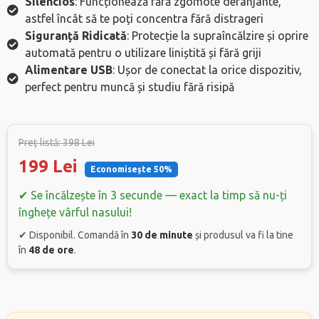
Silencios
: Funcționează fără zgomote deranjante,
astfel încât să te poți concentra fără distrageri
Siguranță Ridicată
: Protecție la supraîncălzire și oprire
automată pentru o utilizare liniștită și fără griji
Alimentare USB
: Ușor de conectat la orice dispozitiv,
perfect pentru muncă și studiu fără risipă
Preț listă: 398 Lei
199 Lei
Economisește 50%
✔ Se încălzește în 3 secunde — exact la timp să nu-ți
înghețe vârful nasului!
✔ Disponibil. Comandă în
30 de minute
și produsul va fi la tine
în
48 de ore
.