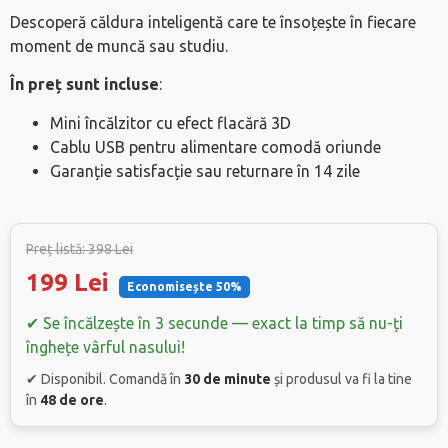
Descoperă căldura inteligentă care te însoțește în fiecare
moment de muncă sau studiu.
În preț sunt incluse
:
Mini încălzitor cu efect flacără 3D
Cablu USB pentru alimentare comodă oriunde
Garanție satisfacție sau returnare în 14 zile
Preț listă: 398 Lei
199 Lei
Economisește 50%
✔ Se încălzește în 3 secunde — exact la timp să nu-ți
înghețe vârful nasului!
✔ Disponibil. Comandă în
30 de minute
și produsul va fi la tine
în
48 de ore
.