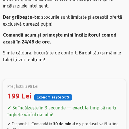
încălzi zilele inteligent.
Dar grăbește-te
: stocurile sunt limitate și această ofertă
exclusivă durează puțin!
Comandă acum și primește mini încălzitorul comod
acasă în 24/48 de ore.
Simte căldura, bucură-te de confort. Biroul tău (și mâinile
tale) îți vor mulțumi!
Preț listă: 398 Lei
199 Lei
Economisește 50%
✔ Se încălzește în 3 secunde — exact la timp să nu-ți
înghețe vârful nasului!
✔ Disponibil. Comandă în
30 de minute
și produsul va fi la tine