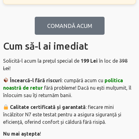
COMANDĂ ACUM
Cum să-l ai imediat
Solicită-l acum la prețul special de
199 Lei
în loc de
398
Lei
!
Încearcă-l fără riscuri
: cumpără acum cu
politica
noastră de retur
fără probleme! Dacă nu ești mulțumit, îl
înlocuim sau îți returnăm banii.
Calitate certificată și garantată
: fiecare mini
încălzitor N7 este testat pentru a asigura siguranță și
eficiență, oferind confort și căldură fără risipă.
Nu mai aștepta
!