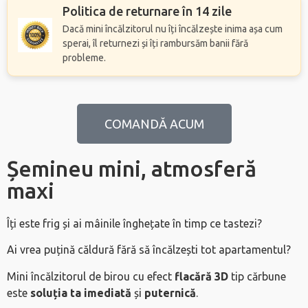
Politica de returnare în 14 zile
Dacă mini încălzitorul nu îți încălzește inima așa cum
sperai, îl returnezi și îți rambursăm banii fără
probleme.
COMANDĂ ACUM
Șemineu mini, atmosferă
maxi
Îți este frig și ai mâinile înghețate în timp ce tastezi?
Ai vrea puțină căldură fără să încălzești tot apartamentul?
Mini încălzitorul de birou cu efect
flacără 3D
tip cărbune
este
soluția ta imediată
și
puternică
.