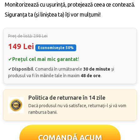
Monitorizează cu ușurință, protejează ceea ce contează.
Siguranța ta (și liniștea ta) îți vor mulțumi!
Preț de listă: 298 Lei
149 Lei
Economisește 50%
✔
Prețul cel mai mic garantat
!
✔
Disponibil
. Comandă în următoarele
30 de minute
și
produsul va fi în mâinile tale în maxim
48 de ore
.
Politica de returnare în 14 zile
Dacă produsul nu vă satisface, returnați-l și vă vom
rambursa banii.
COMANDĂ ACUM