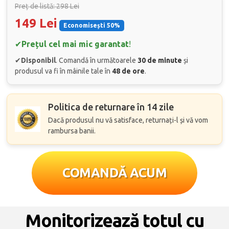
Preț de listă: 298 Lei
149 Lei
Economisești 50%
✔
Prețul cel mai mic garantat
!
✔
Disponibil
. Comandă în următoarele
30 de minute
și
produsul va fi în mâinile tale în
48 de ore
.
Politica de returnare în 14 zile
Dacă produsul nu vă satisface, returnați-l și vă vom
rambursa banii.
COMANDĂ ACUM
Monitorizează totul cu