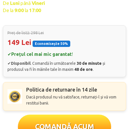
De
Luni
până
Vineri
De la
9
:00
la
17:00
Preț de listă: 298 Lei
149 Lei
Economisește 50%
✔
Prețul cel mai mic garantat
!
✔
Disponibil
. Comandă în următoarele
30 de minute
și
produsul va fi în mâinile tale în maxim
48 de ore
.
Politica de returnare în 14 zile
Dacă produsul nu vă satisface, returnați-l și vă vom
restitui banii.
COMANDĂ ACUM