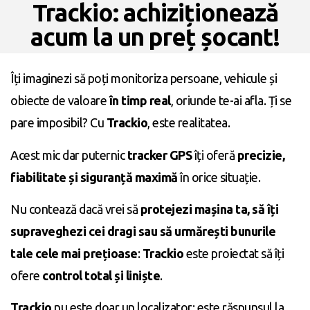
Trackio: achiziționează
acum la un preț șocant!
Îți imaginezi să poți monitoriza persoane, vehicule și
obiecte de valoare
în timp real
, oriunde te-ai afla. Ți se
pare imposibil? Cu
Trackio
, este realitatea.
Acest mic dar puternic
tracker GPS
îți oferă
precizie,
fiabilitate și siguranță maximă
în orice situație.
Nu contează dacă vrei să
protejezi mașina ta, să îți
supraveghezi cei dragi sau să urmărești bunurile
tale cele mai prețioase
:
Trackio
este proiectat să îți
ofere
control total și liniște
.
Trackio
nu este doar un localizator: este răspunsul la