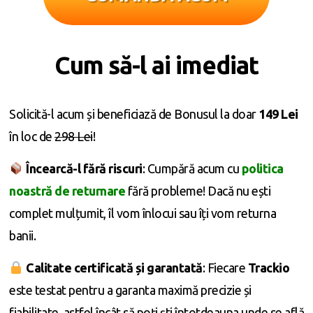
Cum să-l ai imediat
Solicită-l acum și beneficiază de Bonusul la doar
149 Lei
în loc de
298 Lei
!
Încearcă-l fără riscuri
: Cumpără acum cu
politica
noastră de returnare
fără probleme! Dacă nu ești
complet mulțumit, îl vom înlocui sau îți vom returna
banii.
Calitate certificată și garantată
: Fiecare
Trackio
este testat pentru a garanta maximă precizie și
fiabilitate, astfel încât să poți ști întotdeauna unde se află