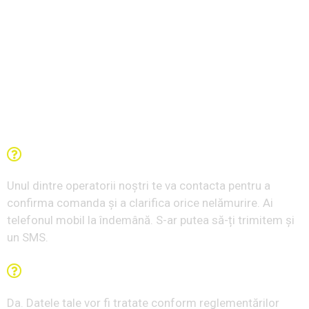
Întrebări frecvente
Ce se întâmplă după ce completez formularul?
Unul dintre operatorii noștri te va contacta pentru a
confirma comanda și a clarifica orice nelămurire. Ai
telefonul mobil la îndemână. S-ar putea să-ți trimitem și
un SMS.
Datele mele sunt în siguranță?
Da. Datele tale vor fi tratate conform reglementărilor