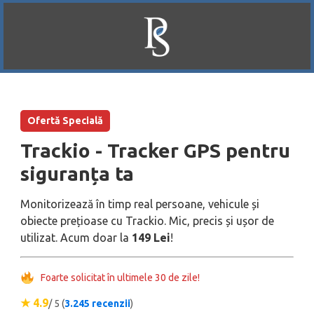
Ofertă Specială
Trackio - Tracker GPS pentru
siguranța ta
Monitorizează în timp real persoane, vehicule și
obiecte prețioase cu Trackio. Mic, precis și ușor de
utilizat. Acum doar la
149 Lei
!
Foarte solicitat în ultimele 30 de zile!
★ 4.9
/ 5 (
3.245 recenzii
)