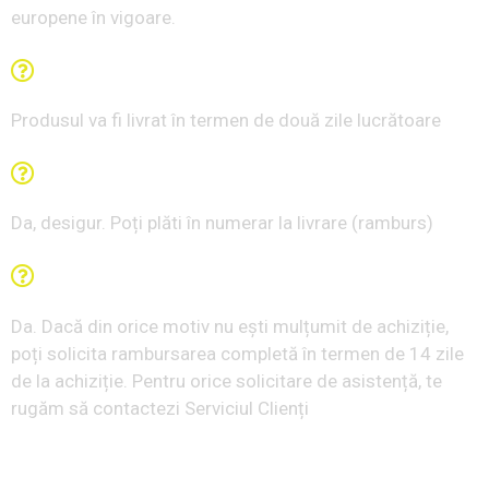
europene în vigoare.
În cât timp voi primi coletul?
Produsul va fi livrat în termen de două zile lucrătoare
Poți plăti la livrare?
Da, desigur. Poți plăti în numerar la livrare (ramburs)
Există garanția Satisfacție sau Banii înapoi?
Da. Dacă din orice motiv nu ești mulțumit de achiziție,
poți solicita rambursarea completă în termen de 14 zile
de la achiziție. Pentru orice solicitare de asistență, te
rugăm să contactezi Serviciul Clienți
Serviciu clienți disponibil