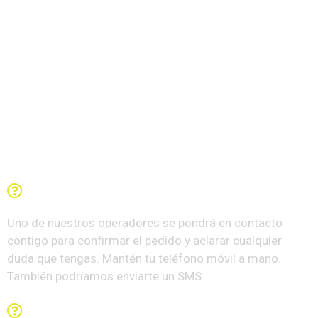
Preguntas Frecuentes
¿Qué sucede una vez que completo el formulario?
Uno de nuestros operadores se pondrá en contacto
contigo para confirmar el pedido y aclarar cualquier
duda que tengas. Mantén tu teléfono móvil a mano.
También podríamos enviarte un SMS.
¿Están seguros mis datos?