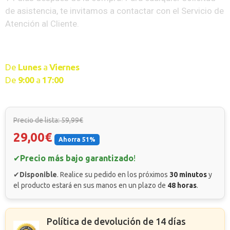
de asistencia, te invitamos a contactar con el Servicio de
Atención al Cliente.
Servicio de atención al cliente disponible
De
Lunes
a
Viernes
De
9
:00
a
17:00
Precio de lista: 59,99€
29,00€
Ahorra 51%
✔
Precio más bajo garantizado
!
✔
Disponible
. Realice su pedido en los próximos
30 minutos
y
el producto estará en sus manos en un plazo de
48 horas
.
Política de devolución de 14 días