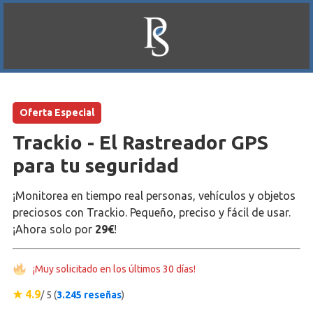
Oferta Especial
Trackio - El Rastreador GPS
para tu seguridad
¡Monitorea en tiempo real personas, vehículos y objetos
preciosos con Trackio. Pequeño, preciso y fácil de usar.
¡Ahora solo por
29€
!
¡Muy solicitado en los últimos 30 días!
★ 4.9
/ 5 (
3.245 reseñas
)