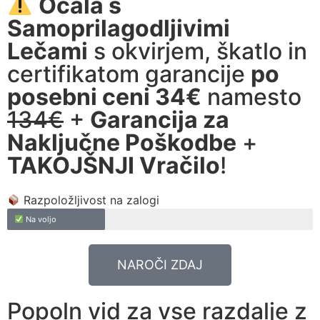
Očala s
Samoprilagodljivimi
Lečami
s okvirjem, škatlo in
certifikatom garancije
po
posebni ceni 34€
namesto
134€
+
Garancija za
Naključne Poškodbe
+
TAKOJŠNJI Vračilo
!
Razpoložljivost na zalogi
Na voljo
NAROČI ZDAJ
Popoln vid za vse razdalje z