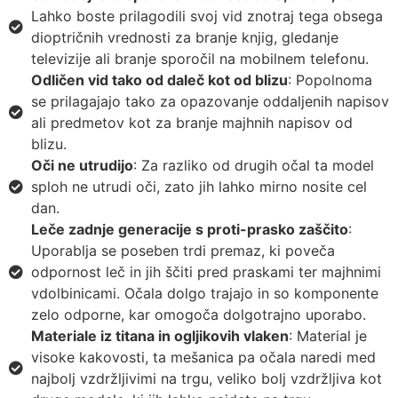
Lahko boste prilagodili svoj vid znotraj tega obsega
dioptričnih vrednosti za branje knjig, gledanje
televizije ali branje sporočil na mobilnem telefonu.
Odličen vid tako od daleč kot od blizu
: Popolnoma
se prilagajajo tako za opazovanje oddaljenih napisov
ali predmetov kot za branje majhnih napisov od
blizu.
Oči ne utrudijo
: Za razliko od drugih očal ta model
sploh ne utrudi oči, zato jih lahko mirno nosite cel
dan.
Leče zadnje generacije s proti-prasko zaščito
:
Uporablja se poseben trdi premaz, ki poveča
odpornost leč in jih ščiti pred praskami ter majhnimi
vdolbinicami. Očala dolgo trajajo in so komponente
zelo odporne, kar omogoča dolgotrajno uporabo.
Materiale iz titana in ogljikovih vlaken
: Material je
visoke kakovosti, ta mešanica pa očala naredi med
najbolj vzdržljivimi na trgu, veliko bolj vzdržljiva kot