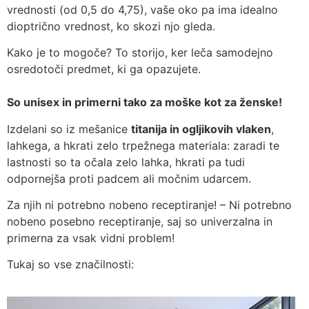
vrednosti (od 0,5 do 4,75), vaše oko pa ima idealno
dioptrično vrednost, ko skozi njo gleda.
Kako je to mogoče? To storijo, ker leča samodejno
osredotoči predmet, ki ga opazujete.
So unisex in primerni tako za moške kot za ženske!
Izdelani so iz mešanice
titanija in ogljikovih vlaken
,
lahkega, a hkrati zelo trpežnega materiala: zaradi te
lastnosti so ta očala zelo lahka, hkrati pa tudi
odpornejša proti padcem ali močnim udarcem.
Za njih ni potrebno nobeno receptiranje! – Ni potrebno
nobeno posebno receptiranje, saj so univerzalna in
primerna za vsak vidni problem!
Tukaj so vse značilnosti: