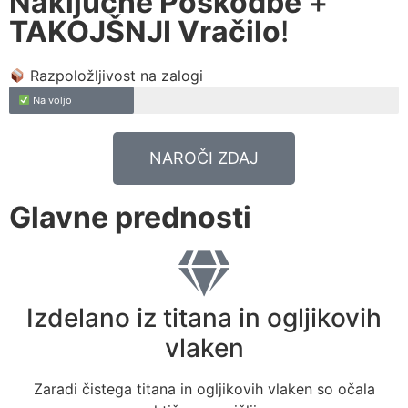
Naključne Poškodbe
+
TAKOJŠNJI Vračilo
!
Razpoložljivost na zalogi
Na voljo
NAROČI ZDAJ
Glavne prednosti
Izdelano iz titana in ogljikovih
vlaken
Zaradi čistega titana in ogljikovih vlaken so očala