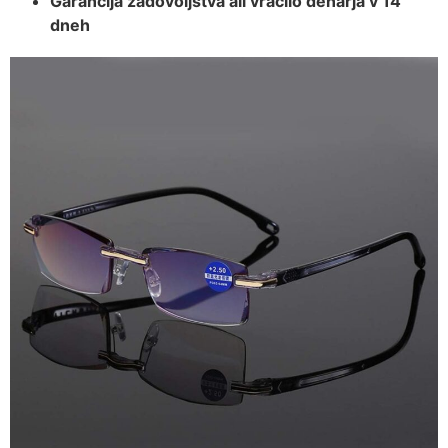
Garancija zadovoljstva ali vračilo denarja v 14
dneh