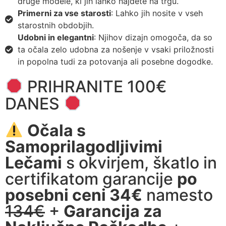
druge modele, ki jih lahko najdete na trgu.
Primerni za vse starosti
: Lahko jih nosite v vseh
starostnih obdobjih.
Udobni in elegantni
: Njihov dizajn omogoča, da so
ta očala zelo udobna za nošenje v vsaki priložnosti
in popolna tudi za potovanja ali posebne dogodke.
PRIHRANITE 100€
DANES
Očala s
Samoprilagodljivimi
Lečami
s okvirjem, škatlo in
certifikatom garancije
po
posebni ceni 34€
namesto
134€
+
Garancija za