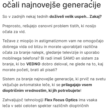
očali najnovejše generacije
So v zadnjih nekaj tednih
doživeli velik uspeh.. Zakaj?
Preprosto, rešujejo osnovni problem tistih, ki nosijo
očala za vid.
Težave z miopijo in astigmatizmom vam ne omogočajo
dobrega vida od blizu in morate uporabljati različna
očala za branje nalepk, gledanje televizije in uporabo
mobilnega telefona? Bi radi imeli SAMO en sistem za
branje, ki bo
VEDNO
dobro deloval, ne glede na to, kaj
morate početi, brati ali pisati?
Sistem za branje najnovejše generacije, ki prvič na svetu
vključuje avtomatske leče, ki se
prilagajajo vsem
dioptričnim vrednostim, ki jih potrebujete
!
Zahvaljujoč tehnologiji
Flex Focus Optics
ima vsaka
leča v sebi celoten spekter različnih dioptričnih