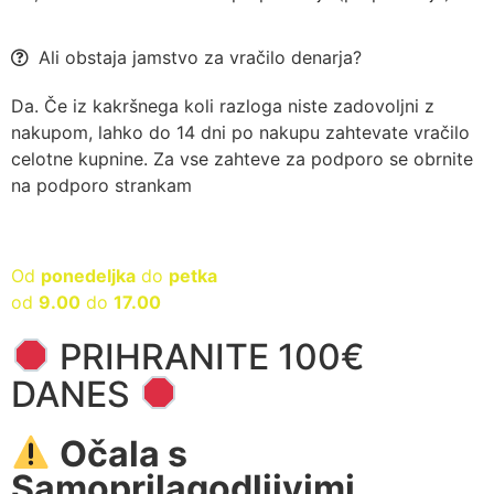
Ali obstaja jamstvo za vračilo denarja?
Da. Če iz kakršnega koli razloga niste zadovoljni z
nakupom, lahko do 14 dni po nakupu zahtevate vračilo
celotne kupnine. Za vse zahteve za podporo se obrnite
na podporo strankam
Storitve za stranke so na voljo
Od
ponedeljka
do
petka
od
9.00
do
17.00
PRIHRANITE 100€
DANES
Očala s
Samoprilagodljivimi