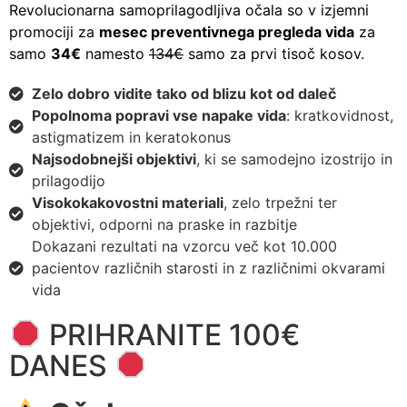
Revolucionarna samoprilagodljiva očala so v izjemni
promociji za
mesec preventivnega pregleda vida
za
samo
34€
namesto
134€
samo za prvi tisoč kosov.
Zelo dobro vidite tako od blizu kot od daleč
Popolnoma popravi vse napake vida
: kratkovidnost,
astigmatizem in keratokonus
Najsodobnejši objektivi
, ki se samodejno izostrijo in
prilagodijo
Visokokakovostni materiali
, zelo trpežni ter
objektivi, odporni na praske in razbitje
Dokazani rezultati na vzorcu več kot 10.000
pacientov različnih starosti in z različnimi okvarami
vida
PRIHRANITE 100€
DANES