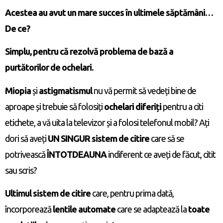
Acestea au avut un mare succes în ultimele săptămâni…
De ce?
Simplu, pentru că rezolvă problema de bază a
purtătorilor de ochelari.
Miopia
și
astigmatismul
nu vă permit să vedeți bine de
aproape și trebuie să folosiți
ochelari diferiți
pentru a citi
etichete, a vă uita la televizor și a folosi telefonul mobil? Ați
dori să aveți
UN SINGUR sistem de citire
care să se
potrivească
ÎNTOTDEAUNA
indiferent ce aveți de făcut, citit
sau scris?
Ultimul sistem de citire
care, pentru prima dată,
încorporează
lentile automate
care se adaptează la
toate