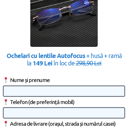
Ochelari cu lentile Autofocus
+ husă + ramă
la
149 Lei
în loc de
298,90 Lei
Nume și prenume
Telefon (de preferință mobil)
Adresa de livrare (orașul, strada și numărul casei)