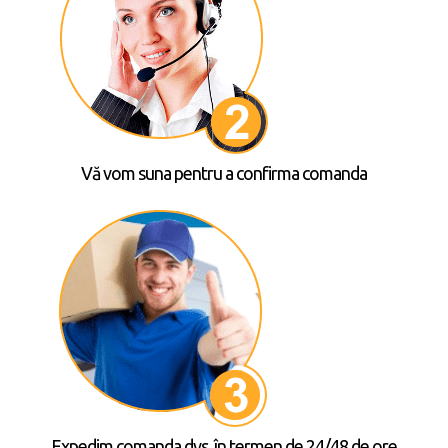
Vă vom suna pentru a confirma comanda
Expedim comanda dvs. în termen de 24/48 de ore