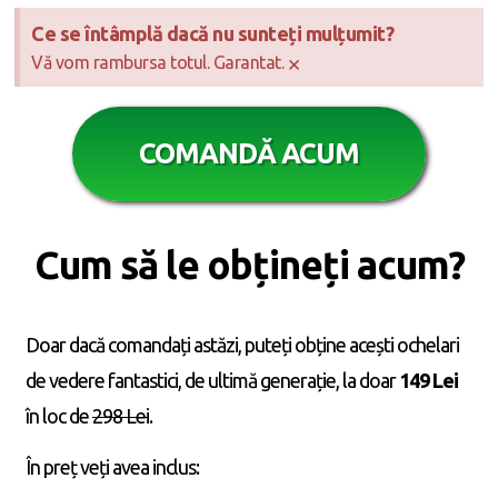
Ce se întâmplă dacă nu sunteți mulțumit?
×
Vă vom rambursa totul. Garantat.
COMANDĂ ACUM
Cum să le obțineți acum?
Doar dacă comandați astăzi, puteți obține acești ochelari
de vedere fantastici, de ultimă generație, la doar
149 Lei
în loc de
298 Lei
.
În preț veți avea inclus: