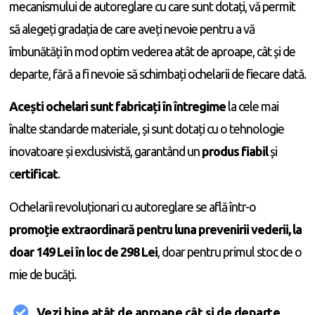
mecanismului de autoreglare cu care sunt dotați, vă permit
să alegeți gradația de care aveți nevoie pentru a vă
îmbunătăți în mod optim vederea atât de aproape, cât și de
departe, fără a fi nevoie să schimbați ochelarii de fiecare dată.
Acești ochelari sunt fabricați în întregime
la cele mai
înalte standarde materiale, și sunt dotați cu o tehnologie
inovatoare și exclusivistă, garantând un
produs fiabil
și
c
ertificat
.
Ochelarii revoluționari cu autoreglare se află într-o
promoție extraordinară pentru luna prevenirii vederii, la
doar
149 Lei în loc de 298 Lei
, doar pentru primul stoc de o
mie de bucăți.
Vezi bine atât de aproape cât și de departe