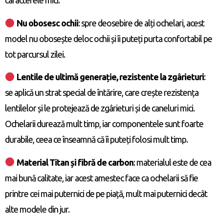
caracterele mici.
Nu obosesc ochii
: spre deosebire de alți ochelari, acest
model nu obosește deloc ochii și îi puteți purta confortabil pe
tot parcursul zilei.
Lentile de ultimă generație, rezistente la zgârieturi
:
se aplică un strat special de întărire, care crește rezistența
lentilelor și le protejează de zgârieturi și de caneluri mici.
Ochelarii durează mult timp, iar componentele sunt foarte
durabile, ceea ce înseamnă că îi puteți folosi mult timp.
Material Titan și fibră de carbon
: materialul este de cea
mai bună calitate, iar acest amestec face ca ochelarii să fie
printre cei mai puternici de pe piață, mult mai puternici decât
alte modele din jur.