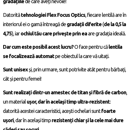
gradațiile
de care aveți nevoie!
Datorită
tehnologiei Flex Focus Optics
, fiecare lentilă are în
interiorul ei o gamă întreagă de
gradații diferite
(
de la 0,5 la
4,75
), iar
ochiul tău care privește prin ea
are gradația ideală.
Dar cum este posibil acest lucru?
O face pentru că
lentila
se focalizează automat
pe obiectul la care vă uitați.
Sunt unisex
și, prin urmare, sunt potrivite atât pentru bărbați,
cât și pentru femei!
Sunt realizați dintr-un amestec de titan și fibră de carbon
,
un material
ușor, dar în același timp ultra-rezistent
:
datorită acestei caracteristici, acești ochelari sunt
foarte
ușori
, dar în același timp
rezistenți chiar și la cele mai dure
căderi sau șocuri
.