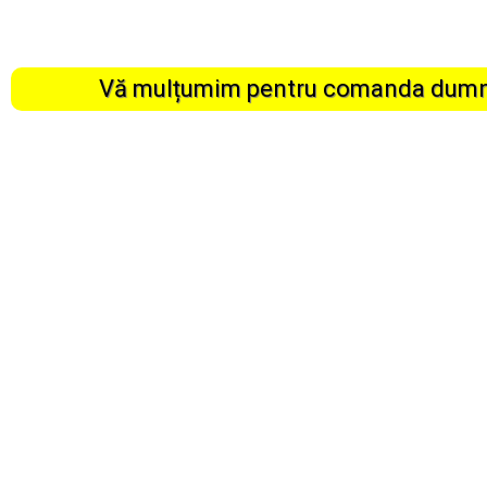
Vă mulțumim pentru comanda dumneav