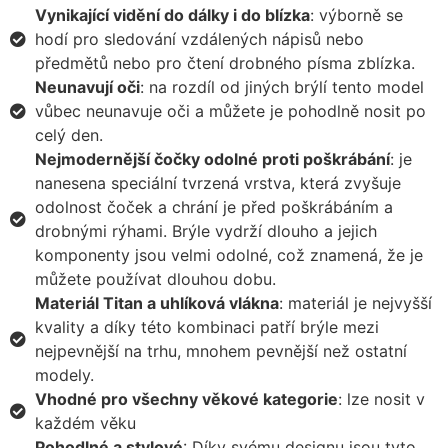
Vynikající vidění do dálky i do blízka
: výborně se
hodí pro sledování vzdálených nápisů nebo
předmětů nebo pro čtení drobného písma zblízka.
Neunavují oči
: na rozdíl od jiných brýlí tento model
vůbec neunavuje oči a můžete je pohodlně nosit po
celý den.
Nejmodernější čočky odolné proti poškrábání
: je
nanesena speciální tvrzená vrstva, která zvyšuje
odolnost čoček a chrání je před poškrábáním a
drobnými rýhami. Brýle vydrží dlouho a jejich
komponenty jsou velmi odolné, což znamená, že je
můžete používat dlouhou dobu.
Materiál Titan a uhlíková vlákna
: materiál je nejvyšší
kvality a díky této kombinaci patří brýle mezi
nejpevnější na trhu, mnohem pevnější než ostatní
modely.
Vhodné pro všechny věkové kategorie
: lze nosit v
každém věku
Pohodlné a stylové
: Díky svému designu jsou tyto