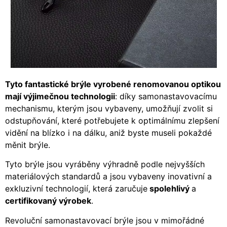
Tyto fantastické brýle vyrobené renomovanou optikou
mají výjimečnou technologii
: díky samonastavovacímu
mechanismu, kterým jsou vybaveny, umožňují zvolit si
odstupňování, které potřebujete k optimálnímu zlepšení
vidění na blízko i na dálku, aniž byste museli pokaždé
měnit brýle.
Tyto brýle jsou vyráběny výhradně podle nejvyšších
materiálových standardů a jsou vybaveny inovativní a
exkluzivní technologií, která zaručuje
spolehlivý
a
c
ertifikovaný výrobek
.
Revoluční samonastavovací brýle jsou v mimořádné