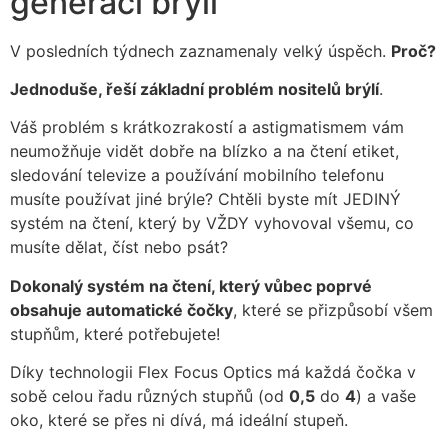
generací brýlí
V posledních týdnech zaznamenaly velký úspěch.
Proč?
Jednoduše, řeší základní problém nositelů brýlí
.
Váš problém s krátkozrakostí a astigmatismem vám
neumožňuje vidět dobře na blízko a na čtení etiket,
sledování televize a používání mobilního telefonu
musíte používat jiné brýle? Chtěli byste mít JEDINÝ
systém na čtení, který by VŽDY vyhovoval všemu, co
musíte dělat, číst nebo psát?
Dokonalý systém na čtení, který vůbec poprvé
obsahuje automatické čočky
, které se přizpůsobí všem
stupňům, které potřebujete!
Díky technologii Flex Focus Optics má každá čočka v
sobě celou řadu různých stupňů (od
0,5
do
4
) a vaše
oko, které se přes ni dívá, má ideální stupeň.