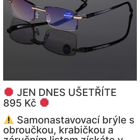
JEN DNES UŠETŘÍTE
895 Kč
Samonastavovací brýle s
obroučkou, krabičkou a
záručním listem získáte v