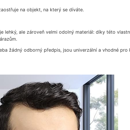
ostřuje na objekt, na který se díváte.
 je lehký, ale zároveň velmi odolný materiál: díky této vlastn
nárazům.
řeba žádný odborný předpis, jsou univerzální a vhodné pr