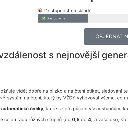
Dostupnost na skladě
Dostupné na
OBJEDNAT N
 vzdálenost s nejnovější genera
uje vidět dobře na blízko a na čtení etiket, sledování te
DINÝ systém na čtení, který by VŽDY vyhovoval všemu, co mu
e automatické čočky
, které se přizpůsobí všem stupňům, kt
bě celou řadu různých stupňů (od
0,5
do
4
) a vaše oko, kte