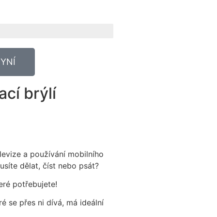
YNÍ
cí brýlí
levize a používání mobilního
síte dělat, číst nebo psát?
eré potřebujete!
ré se přes ni dívá, má ideální