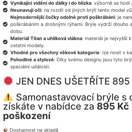
Vynikající vidění do dálky i do blízka
: výborně se hodí
Neunavují oči
: na rozdíl od jiných brýlí tento model 
Nejmodernější čočky odolné proti poškrábání
: je na
poškrábáním a drobnými rýhami. Brýle vydrží dlouho 
dobu.
Materiál Titan a uhlíková vlákna
: materiál je nejvyšší
ostatní modely.
Vhodné pro všechny věkové kategorie
: lze nosit v 
Pohodlné a stylové
: Díky svému designu jsou tyto brýl
speciální události.
JEN DNES UŠETŘÍTE 895
Samonastavovací brýle s o
získáte v nabídce za
895 Kč
poškození
Dostupnost na skladě