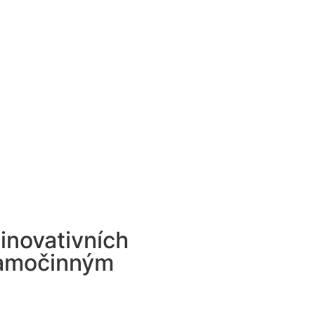
inovativních
 samočinným