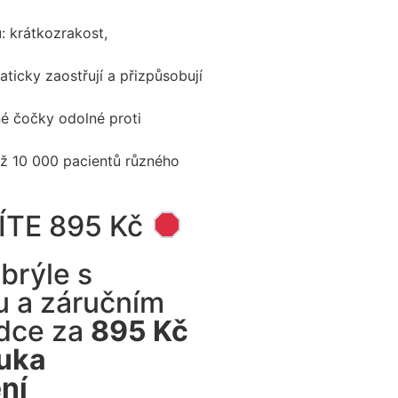
u
: krátkozrakost,
aticky zaostřují a přizpůsobují
né čočky odolné proti
ž 10 000 pacientů různého
ÍTE 895 Kč
brýle s
u a záručním
ídce za
895 Kč
uka
ní