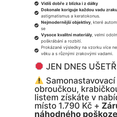
Vidíš dobře z blízka i z dálky
Dokonale koriguje každou vadu zrak
astigmatismus a keratokonus.
Nejmodernější objektivy
, které autom
se
Vysoce kvalitní materiály
, velmi odol
poškrábání a rozbití.
Prokázané výsledky na vzorku více ne
věku a s různými zrakovými vadami.
JEN DNES UŠETŘ
Samonastavovací 
obroučkou, krabičko
listem získáte v nab
místo 1.790 Kč +
Zár
náhodného poškoze