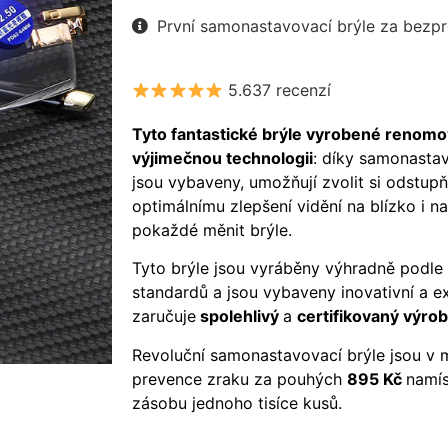
První samonastavovací brýle za bezp
5.637 recenzí
Tyto fantastické brýle vyrobené renomo
výjimečnou technologii
: díky samonasta
jsou vybaveny, umožňují zvolit si odstupň
optimálnímu zlepšení vidění na blízko i na
pokaždé měnit brýle.
Tyto brýle jsou vyráběny výhradně podle
standardů a jsou vybaveny inovativní a ex
zaručuje
spolehlivý
a
c
ertifikovaný výro
Revoluční samonastavovací brýle jsou v 
prevence zraku za pouhých
895
Kč
namí
zásobu jednoho tisíce kusů.