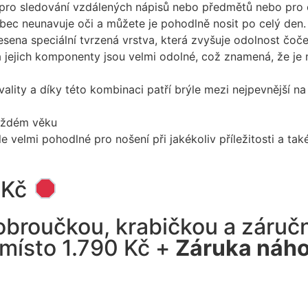
 pro sledování vzdálených nápisů nebo předmětů nebo pro 
vůbec neunavuje oči a můžete je pohodlně nosit po celý den.
nesena speciální tvrzená vrstva, která zvyšuje odolnost čoče
a jejich komponenty jsou velmi odolné, což znamená, že je
 kvality a díky této kombinaci patří brýle mezi nejpevnější 
každém věku
e velmi pohodlné pro nošení při jakékoliv příležitosti a tak
 Kč
broučkou, krabičkou a záručn
místo 1.790 Kč +
Záruka náh