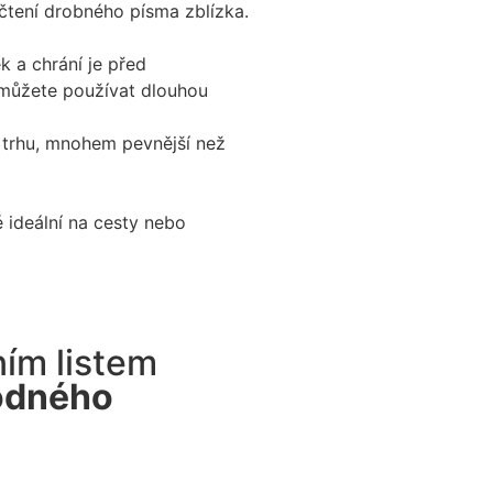
čtení drobného písma zblízka.
k a chrání je před
 můžete používat dlouhou
na trhu, mnohem pevnější než
é ideální na cesty nebo
ím listem
odného