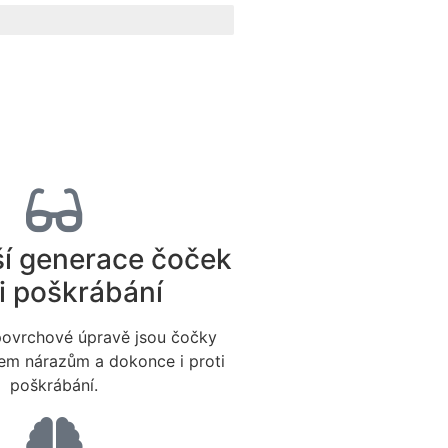
ší generace čoček
i poškrábání
povrchové úpravě jsou čočky
šem nárazům a dokonce i proti
poškrábání.