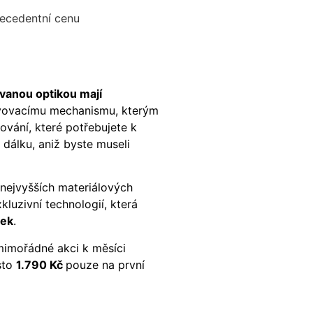
recedentní cenu
vanou optikou mají
vovacímu mechanismu, kterým
ování, které potřebujete k
 dálku, aniž byste museli
 nejvyšších materiálových
kluzivní technologií, která
bek
.
mimořádné akci k měsíci
sto
1.790
Kč
pouze na první