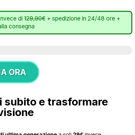
invece di
129,90€
+ spedizione in 24/48 ore +
lla consegna
NA ORA
i subito e trasformare
 visione
 di ultima generazione
a soli
29€
invece