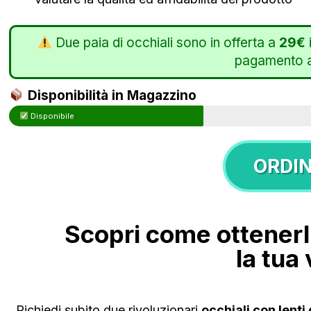
Due paia di occhiali sono in offerta a
29€
pagamento a
Disponibilità in Magazzino
Disponibile
ORDI
Scopri come ottenerl
la tua
Richiedi subito due rivoluzionari
occhiali con lenti