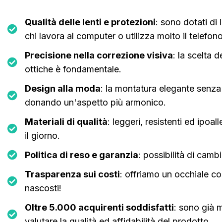
Qualità delle lenti e protezioni
: sono dotati di l
chi lavora al computer o utilizza molto il telefon
Precisione nella correzione visiva
: la scelta d
ottiche è fondamentale.
Design alla moda
: la montatura elegante senza 
donando un'aspetto più armonico.
Materiali di qualità
: leggeri, resistenti ed ipoal
il giorno.
Politica di reso e garanzia
: possibilità di camb
Trasparenza sui costi
: offriamo un occhiale c
nascosti!
Oltre 5.000 acquirenti soddisfatti
: sono già m
valutare la qualità ed affidabilità del prodotto