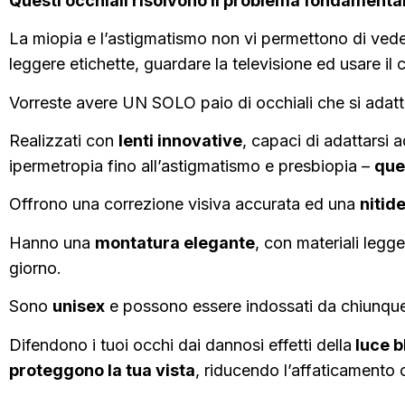
Questi occhiali
risolvono il problema fondamentale
La miopia e l’astigmatismo non vi permettono di vede
leggere etichette, guardare la televisione ed usare il c
Vorreste avere UN SOLO paio di occhiali che si adat
Realizzati con
lenti innovative
, capaci di adattarsi 
ipermetropia fino all’astigmatismo e presbiopia –
que
Offrono una correzione visiva accurata ed una
nitid
Hanno una
montatura elegante
, con materiali legge
giorno.
Sono
unisex
e possono essere indossati da chiunqu
Difendono i tuoi occhi dai dannosi effetti della
luce b
proteggono la tua vista
, riducendo l’affaticamento 