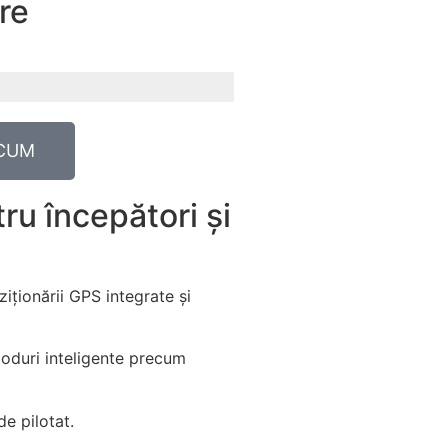
are
CUM
ru începători și
iționării GPS integrate și
moduri inteligente precum
e pilotat.