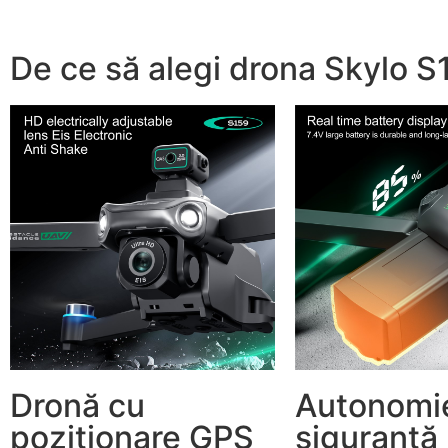
De ce să alegi drona Skylo S
Dronă cu
Autonomie
poziționare GPS
siguranță