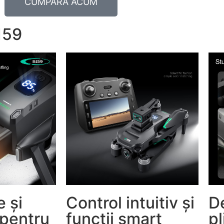
CUMPĂRĂ ACUM
159
 și
Control intuitiv și
D
 pentru
funcții smart
pl