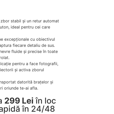
 zbor stabil și un retur automat
uton, ideal pentru cei care
ne excepționale cu obiectivul
aptura fiecare detaliu de sus.
evre fluide și precise în toate
rolat.
licație pentru a face fotografii,
iectorii și activa zborul
nsportat datorită brațelor și
ri oriunde te-ai afla.
la
299 Lei
în loc
rapidă în 24/48