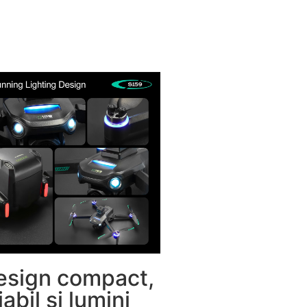
esign compact,
iabil și lumini