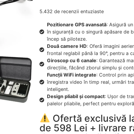
5.432 de recenzii entuziaste
Pozitionare GPS avansată
: Asigură un
în siguranță cu o singură apăsare de b
încep să piloteze.
Două camere HD
: Oferă imagini aerie
frontal reglabil până la 90°, pentru a c
Giroscop cu 6 canale
: Garantează man
direcțiile, făcând zborul simplu și cont
Funcții WiFi integrate
: Control prin ap
înregistra video în timp real, urmări tra
inteligent.
Design pliabil și compact
: Ușor de tra
palelor pliabile, perfect pentru exploră
Ofertă exclusivă 
de 598 Lei + livrare 