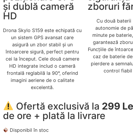
și dublă cameră
zboruri făr
HD
Cu două baterii 
autonomie de pâ
Drona Skylo S159 este echipată cu
minute pe baterie
un sistem GPS avansat care
garantează zborur
asigură un zbor stabil și un
Funcțiile de întoarc
întoarcere sigură, perfect pentru
caz de baterie de
cei la început. Cele două camere
pierdere a semnalu
HD integrate includ o cameră
control fiabil 
frontală reglabilă la 90°, oferind
imagini aeriene de o calitate
excelentă.
Ofertă exclusivă la
299 Le
de ore + plată la livrare
Disponibil în stoc