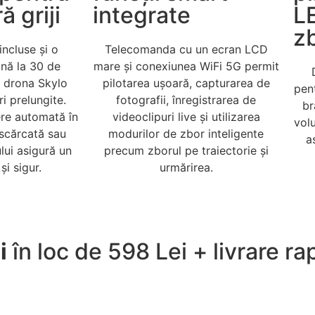
ă griji
integrate
L
z
incluse și o
Telecomanda cu un ecran LCD
nă la 30 de
mare și conexiunea WiFi 5G permit
, drona Skylo
pilotarea ușoară, capturarea de
pent
i prelungite.
fotografii, înregistrarea de
br
ere automată în
videoclipuri live și utilizarea
vol
scărcată sau
modurilor de zbor inteligente
a
lui asigură un
precum zborul pe traiectorie și
și sigur.
urmărirea.
i
în loc de 598 Lei + livrare r