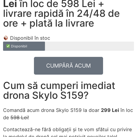
Lei
în loc de 598 Lei +
livrare rapidă în 24/48 de
ore + plată la livrare
Disponibil în stoc
Disponibil
CUMPĂRĂ ACUM
Cum să cumperi imediat
drona Skylo S159?
Comandă acum drona Skylo S159 la doar
299 Lei
în loc
de
598 Lei
!
Contactează-ne fără obligații și te vom sfătui cu privire
la modelul de dronă cel mai potrivit nevoilor tale!