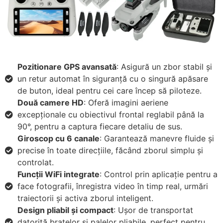
Pozitionare GPS avansată
: Asigură un zbor stabil și
un retur automat în siguranță cu o singură apăsare
de buton, ideal pentru cei care încep să piloteze.
Două camere HD
: Oferă imagini aeriene
excepționale cu obiectivul frontal reglabil până la
90°, pentru a captura fiecare detaliu de sus.
Giroscop cu 6 canale
: Garantează manevre fluide și
precise în toate direcțiile, făcând zborul simplu și
controlat.
Funcții WiFi integrate
: Control prin aplicație pentru a
face fotografii, înregistra video în timp real, urmări
traiectorii și activa zborul inteligent.
Design pliabil și compact
: Ușor de transportat
datorită brațelor și palelor pliabile, perfect pentru