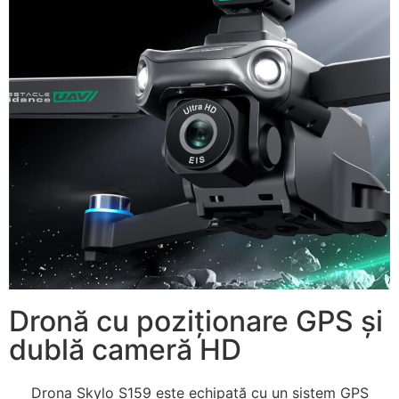
Dronă cu poziționare GPS și
dublă cameră HD
Drona Skylo S159 este echipată cu un sistem GPS