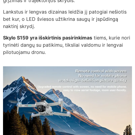
grįžimas ir trajektorijos skrydis.
Lankstus ir lengvas dizainas leidžia jį patogiai nešiotis
bet kur, o LED šviesos užtikrina saugų ir įspūdingą
naktinį skrydį.
Skylo S159 yra išskirtinis pasirinkimas
tiems, kurie nori
tyrinėti dangų su patikimu, tiksliai valdomu ir lengvai
pilotuojamu dronu.