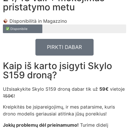
pristatymo metu
Disponibilità in Magazzino
Disponibile
PIRKTI DABAR
Kaip iš karto įsigyti Skylo
S159 droną?
Užsisakykite Skylo S159 droną dabar tik už
59€
vietoje
159€
!
Kreipkitės be įsipareigojimų, ir mes patarsime, kuris
drono modelis geriausiai atitinka jūsų poreikius!
Jokių problemų dėl prieinamumo!
Turime didelį