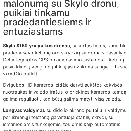
malonumą su Skylo dronu,
puikiai tinkamu
pradedantiesiems ir
entuziastams
Skylo S159 yra puikus dronas
, sukurtas tiems, kurie tik
pradeda savo kelionę oro skrydžių su dronais pasaulyje.
Dėl integruotos GPS pozicionavimo sistemos ir keturių
pusių kliūčių vengimo jutiklių jis užtikrina saugią ir tikslią
skrydžio patirtį.
Dvigubos HD kameros leidžia daryti aukštos kokybės
nuotraukas ir vaizdo įrašus, o priekinės kameros kampą
galima reguliuoti, kad būtų galima matyti visą vaizdą.
Lengvas valdymas
su didelio ekrano pulteliu ir valdymu
per išmanųjį telefoną garantuoja stabilų skrydį, su
išmaniosiomis funkcijomis, tokiomis kaip automatinis