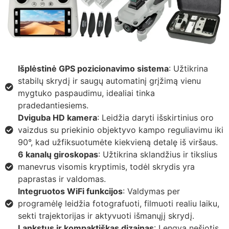
Išplėstinė GPS pozicionavimo sistema
: Užtikrina
stabilų skrydį ir saugų automatinį grįžimą vienu
mygtuko paspaudimu, idealiai tinka
pradedantiesiems.
Dviguba HD kamera
: Leidžia daryti išskirtinius oro
vaizdus su priekinio objektyvo kampo reguliavimu iki
90°, kad užfiksuotumėte kiekvieną detalę iš viršaus.
6 kanalų giroskopas
: Užtikrina sklandžius ir tikslius
manevrus visomis kryptimis, todėl skrydis yra
paprastas ir valdomas.
Integruotos WiFi funkcijos
: Valdymas per
programėlę leidžia fotografuoti, filmuoti realiu laiku,
sekti trajektorijas ir aktyvuoti išmanųjį skrydį.
Lankstus ir kompaktiškas dizainas
: Lengva nešiotis