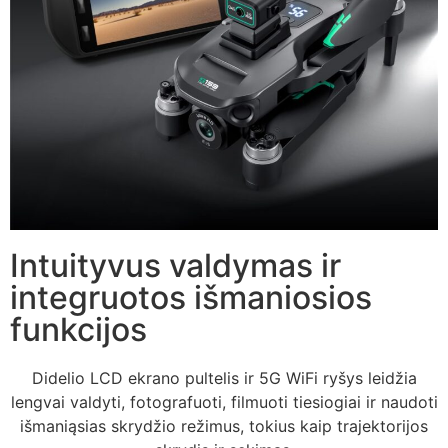
Intuityvus valdymas ir
integruotos išmaniosios
funkcijos
Didelio LCD ekrano pultelis ir 5G WiFi ryšys leidžia
lengvai valdyti, fotografuoti, filmuoti tiesiogiai ir naudoti
išmaniąsias skrydžio režimus, tokius kaip trajektorijos