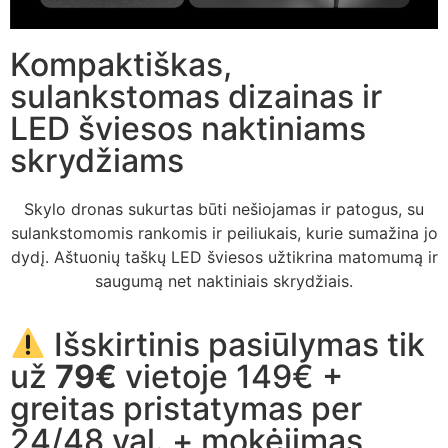
Kompaktiškas,
sulankstomas dizainas ir
LED šviesos naktiniams
skrydžiams
Skylo dronas sukurtas būti nešiojamas ir patogus, su
sulankstomomis rankomis ir peiliukais, kurie sumažina jo
dydį. Aštuonių taškų LED šviesos užtikrina matomumą ir
saugumą net naktiniais skrydžiais.
Išskirtinis pasiūlymas tik
už
79€
vietoje 149€ +
greitas pristatymas per
24/48 val. + mokėjimas